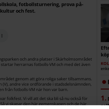
skola, fotbollsturnering, prova på-
kultur och fest.
Eft
köp
ngsparken och andra platser i Skärholmsområdet
KOL
uni startar herrarnas fotbolls-VM och med det även
enke
området genom att göra roliga saker tillsammans.
n (V), andre vice ordförande i stadsdelsnämnden,
en från fotbolls-VM när hon var barn.
r folkfest. Vi vill att det ska bli så nu också för
 Så vi skapar den här gemenskapen och de här
sol