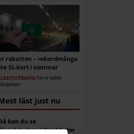
er rabatten – rekordmånga
te SL-kort i sommar
LEKTIVTRAFIK
Färre valde
lbiljetten
Mest läst just nu
Då kan du se
förmörkelsen i Stockholm