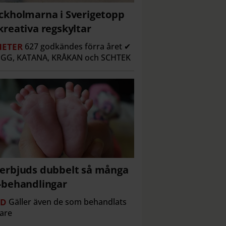
ckholmarna i Sverigetopp
kreativa regskyltar
ETER
627 godkändes förra året ✔
GG, KATANA, KRÅKAN och SCHTEK
erbjuds dubbelt så många
-behandlingar
RD
Gäller även de som behandlats
gare