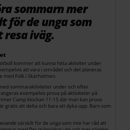
göra sommarn mer
lt för de unga som
t resa iväg.
et
otboll kommer att kunna hitta aktiviter under
empelvis att vara i området och det planeras
te med Folk i Skärholmen.
 med sommaraktiviteter under och efter
rangeras exempelvis prova på-aktiviteter på
 Summer Camp klockan 11-15 där man kan prova
 är gratis att delta och bara att dyka upp. Barn som
vande särskilt för de unga som inte har råd att
l sommar med fler människor ute och mer rörelse