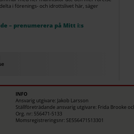
elta i förenings- och idrottslivet här, säger
åde – prenumerera på Mitt i:s
N
se
INFO
Ansvarig utgivare: Jakob Larsson
Ställföreträdande ansvarig utgivare: Frida Brooke o
Org. nr: 556471-5133
Momsregistreringsnr: SE556471513301