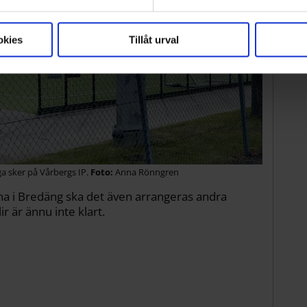
baka ditt samtycke när som helst från cookie-förklaringen.
okies
Tillåt urval
a sker på Vårbergs IP.
Anna Rönngren
na i Bredäng ska det även arrangeras andra
r är ännu inte klart.