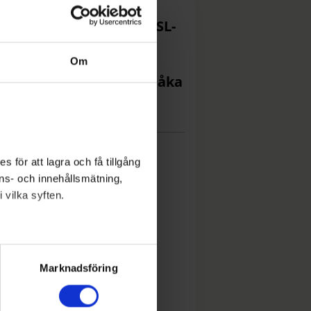
Så många fler har köpt SL-
t efter rabatten
Om
Då är sista chansen att åka
erantåg i sommar
 för att lagra och få tillgång
nons- och innehållsmätning,
 vilka syften.
lera meter
ryck)
Marknadsföring