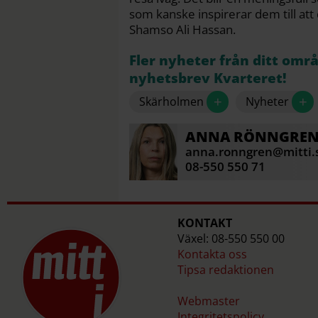
som kanske inspirerar dem till att d
Shamso Ali Hassan.
Fler nyheter från ditt omr
nyhetsbrev Kvarteret!
+
+
Skärholmen
Nyheter
ANNA
RÖNNGRE
anna.ronngren@mitti.
08-550 550 71
KONTAKT
Växel: 08-550 550 00
Kontakta oss
Tipsa redaktionen
Webmaster
Integritetspolicy