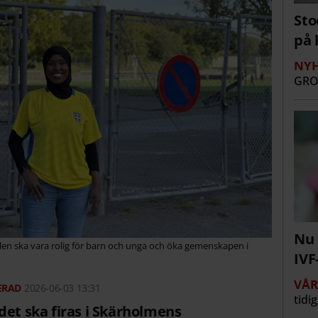
Sto
på 
NYH
GRO
Nu 
len ska vara rolig för barn och unga och öka gemenskapen i
IVF
VÅ
2026-06-03 13:31
tidi
det ska firas i Skärholmens