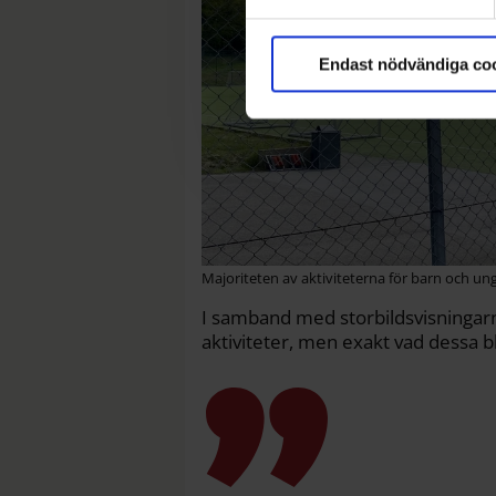
. Du kan ändra eller dra till
Endast nödvändiga co
Majoriteten av aktiviteterna för barn och ung
I samband med storbildsvisningar
aktiviteter, men exakt vad dessa bli