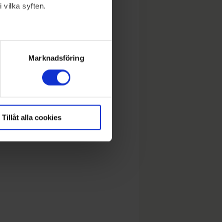
 vilka syften.
lera meter
ryck)
Marknadsföring
Tillåt alla cookies