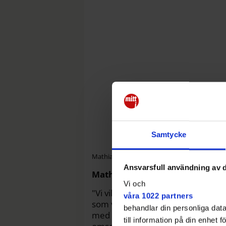
Samtycke
Mathias Bohman (S).
Eva Dalin
Ansvarsfull användning av d
Mathias Bohman (S):
Vi och
"Vi vill att region Stockholm öpp
våra 1022 partners
som vill se närakuten öppna igen. V
behandlar din personliga data
med Socialdemokraterna i regionen.
till information på din enhet