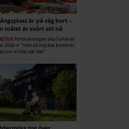
ångsplast är på väg bort –
 målet är svårt att nå
ETER
Förbrukningen ska halveras
r 2026 ✔ "Inte så mycket kommer
a om vi inte når det"
ddermöss tog över