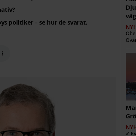
Dju
nativ?
väg
bys politiker – se hur de svarat.
NYH
Obeh
Ovän
Man
Grö
NYH
✔ Kv