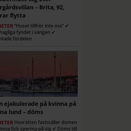
rgårdsvillan – Brita, 92,
rar flytta
ETER
”Huset tillhör inte oss” ✔
agliga fyndet i sängen ✔
tade fördelen
 ejakulerade på kvinna på
na lund – döms
ETER
Hovrätten fastställer domen
inna fick sperma på sig ✔ Döms till