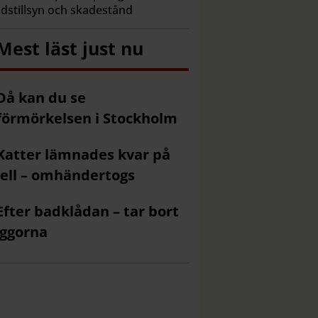
dstillsyn och skadestånd
Mest läst just nu
Då kan du se
förmörkelsen i Stockholm
Katter lämnades kvar på
ell – omhändertogs
Efter badklådan – tar bort
ggorna