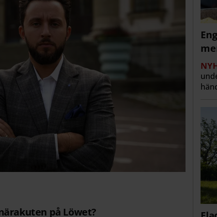
Eng
men
NYH
unde
händ
ka närakuten på Löwet?
Fla