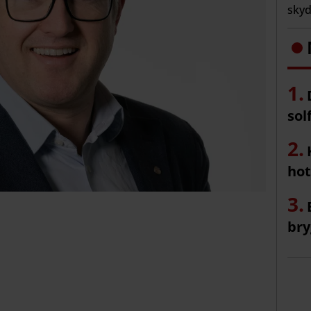
skyd
sol
hot
bry