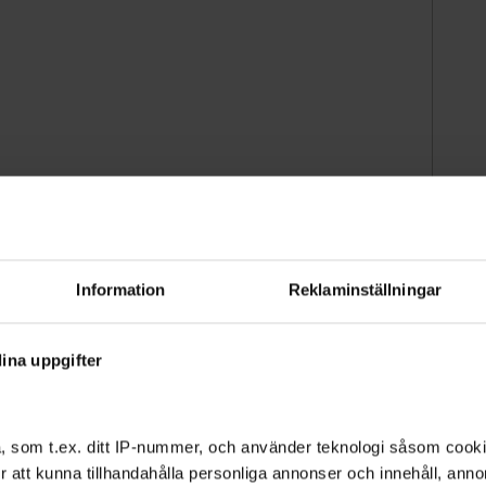
Information
Reklaminställningar
ina uppgifter
nar närakuten på Löwet igen. Vi är många Väsbybor
i bildar opinion för det och driver frågan i dialog
, som t.ex. ditt IP-nummer, och använder teknologi såsom cookies
 Vi prioriterar mer pengar till vården och
 för att kunna tillhandahålla personliga annonser och innehåll, an