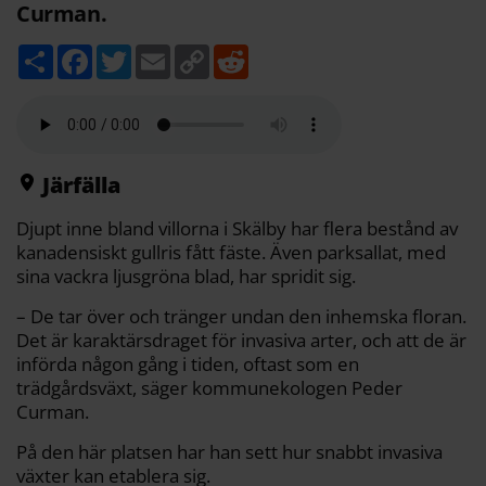
Curman.
D
F
T
E
C
R
e
a
w
m
o
e
l
c
i
a
p
d
a
e
t
i
y
d
b
t
l
L
i
o
e
i
t
o
r
n
k
k
Järfälla
Djupt inne bland villorna i Skälby har flera bestånd av
kanadensiskt gullris fått fäste. Även parksallat, med
sina vackra ljusgröna blad, har spridit sig.
– De tar över och tränger undan den inhemska floran.
Det är karaktärsdraget för invasiva arter, och att de är
införda någon gång i tiden, oftast som en
trädgårdsväxt, säger kommunekologen Peder
Curman.
På den här platsen har han sett hur snabbt invasiva
växter kan etablera sig.