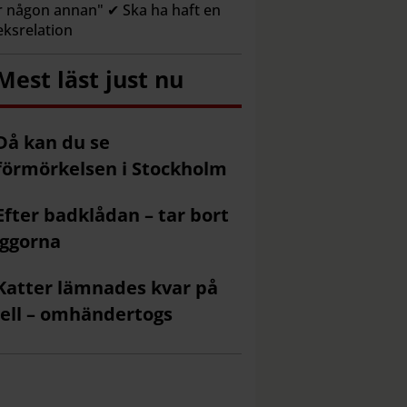
r någon annan" ✔ Ska ha haft en
eksrelation
Mest läst just nu
Då kan du se
förmörkelsen i Stockholm
Efter badklådan – tar bort
ggorna
Katter lämnades kvar på
ell – omhändertogs