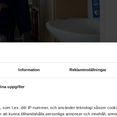
”, säger Ted Gustafsson.
Mikael Andersson
 kallade gruppmottagningar i Stockholms nya
arpraktikerna delade på röntgen och labb. Vid
lan 1964 delade ett tjugotal specialister på den
Information
Reklaminställningar
ina uppgifter
ad plats för vård. I det nya höghus som ska
aner på vård. I stället blir det kontor, butiker och
, som t.ex. ditt IP-nummer, och använder teknologi såsom cookies
man vet att många kontorslokaler i stan står
 för att kunna tillhandahålla personliga annonser och innehåll, an