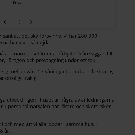
Privat
r sant att det ska försvinna. Vi har 280 000
na har varit så nöjda.
på att man i huset kunnat få hjälp ”från vaggan till
er, röntgen och provtagning under ett tak.
sig mellan våra 13 våningar i princip hela sina liv,
 otroligt tråkig.
a utvecklingen i huset är några av anledningarna
 år. I personalmatsalen har läkare och sköterskor
t i och med att vi alla jobbar i samma hus. I
8 år.