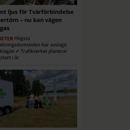
nt ljus för Tvärförbindelse
ertörn – nu kan vägen
gas
ETER
Högsta
altningsdomstolen har avslagit
klagan ✔ Trafikverket planerar
start i år