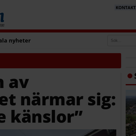
KONTAKTA
ala nyheter
n av
t närmar sig:
e känslor”