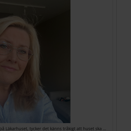
Sophia Lindberg, administrativ chef på Läkarhuset, tycker det känns tråkigt att huset ska rivas. Både för personalen och patienterna. ”Det har känts lite mer familjärt att komma till oss. Närheten mellan mottagningarna har varit vår styrka”, säger hon.