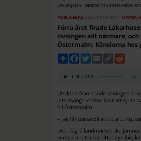
ute på gatan”, berättar han.
Mikael An
2025-10-19
06:14
Förra året firade Läkarhuse
rivningen allt närmare, och 
Östermalm. Känslorna hos 
D
F
T
E
C
R
e
a
w
m
o
e
l
c
i
a
p
d
a
e
t
i
y
d
b
t
l
L
i
o
e
i
t
o
r
n
k
k
Utsikten från tionde våningen är 
inte många veckor kvar att njuta a
till Östermalm.
– Jag får passa på att titta ut nu, s
Det blågrå landmärket ska jämnas 
verksamheter ha hittat nya lokaler