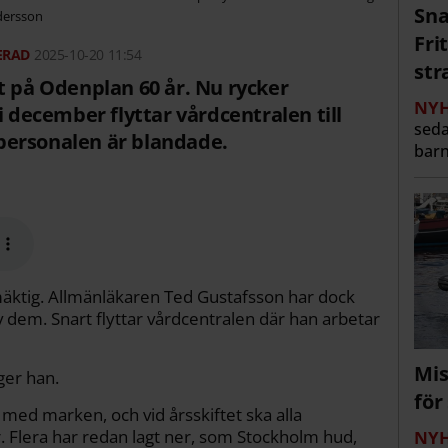
Sna
dersson
Fri
2025-10-20 11:54
str
t på Odenplan 60 år. Nu rycker
NYH
i december flyttar vårdcentralen till
seda
personalen är blandade.
barn
mäktig. Allmänläkaren Ted Gustafsson har dock
v dem. Snart flyttar vårdcentralen där han arbetar
Mis
äger han.
för
med marken, och vid årsskiftet ska alla
. Flera har redan lagt ner, som Stockholm hud,
NYH