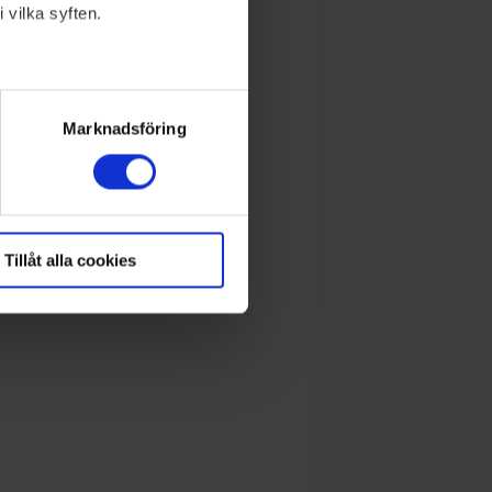
 vilka syften.
lera meter
ryck)
Marknadsföring
Tillåt alla cookies