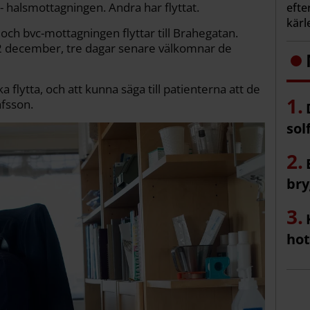
halsmottagningen. Andra har flyttat.
efte
kärl
 och bvc-mottagningen flyttar till Brahegatan.
2 december, tre dagar senare välkomnar de
ka flytta, och att kunna säga till patienterna att de
afsson.
sol
bry
hot