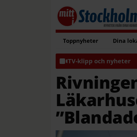
Toppnyheter
Dina lok
TV-klipp och nyheter
Rivninge
Läkarhuse
”Blandad