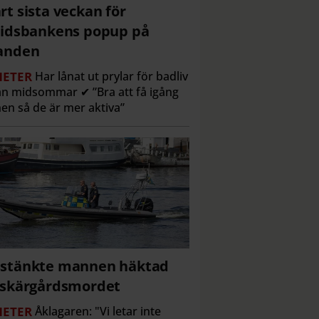
rt sista veckan för
tidsbankens popup på
anden
ETER
Har lånat ut prylar för badliv
n midsommar ✔ ”Bra att få igång
en så de är mer aktiva”
stänkte mannen häktad
 skärgårdsmordet
ETER
Åklagaren: "Vi letar inte