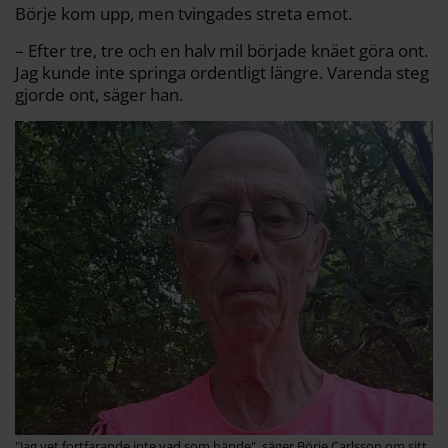
Börje kom upp, men tvingades streta emot.
– Efter tre, tre och en halv mil började knäet göra ont.
Jag kunde inte springa ordentligt längre. Varenda steg
gjorde ont, säger han.
"Jag vet fortfarande inte vad som hände", säger Börje Carlsson om sitt