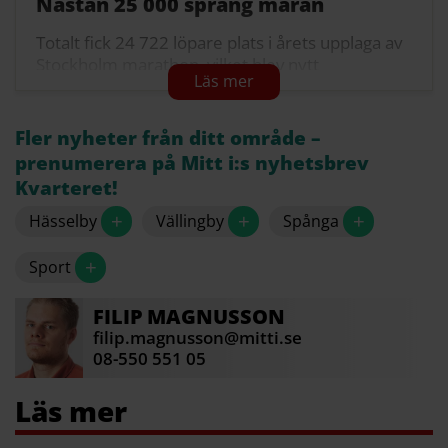
Nästan 25 000 sprang maran
Totalt fick 24 722 löpare plats i årets upplaga av
Stockholm marathon, vilket blev nytt
deltagarrekord.
Rekordet från i fjol låg på 23 618.
Fler nyheter från ditt område –
En kvartett löpare har alltjämt aldrig missat ett
prenumerera på Mitt i:s nyhetsbrev
Stockholm marathon. Börje Carlsson, 83
Kvarteret!
(Kälvesta), är äldst av dem, de övriga är Christer
+
+
+
Hässelby
Vällingby
Spånga
Gidewall, 77 (Tumba), Stefan Lindberg, 68
(Ekerö) och Kennet Johansson, 74 (Vetlanda)
+
Sport
som alla tog sig i mål även vid senaste maran.
Källa: Stockholm marathon
FILIP
MAGNUSSON
filip.magnusson@mitti.se
08-550 551 05