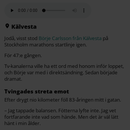
l
c
i
a
p
d
a
e
t
i
y
d
b
t
l
L
i
o
e
i
t
o
r
n
k
k
Kälvesta
Jodå, visst stod
Börje Carlsson från Kälvesta
på
Stockholm marathons startlinje igen.
För 47:e gången.
Tv-kanalerna ville ha ett ord med honom inför loppet,
och Börje var med i direktsändning. Sedan började
dramat.
Tvingades streta emot
Efter drygt nio kilometer föll 83-åringen mitt i gatan.
– Jag tappade balansen. Fötterna lyfte inte. Jag vet
fortfarande inte vad som hände. Men det är väl lätt
hänt i min ålder.