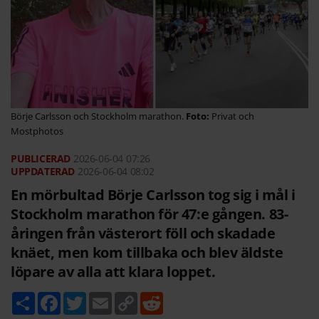
Börje Carlsson och Stockholm marathon.
Privat och
Mostphotos
2026-06-04
07:26
2026-06-04 08:02
En mörbultad Börje Carlsson tog sig i mål i
Stockholm marathon för 47:e gången. 83-
åringen från västerort föll och skadade
knäet, men kom tillbaka och blev äldste
löpare av alla att klara loppet.
D
F
T
E
C
R
e
a
w
m
o
e