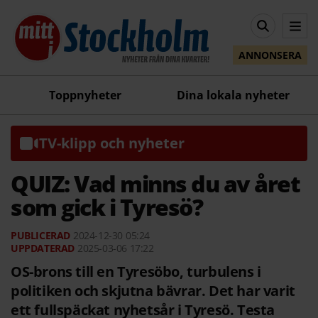
ANNONSERA
Toppnyheter
Dina lokala nyheter
TV-klipp och nyheter
QUIZ: Vad minns du av året
som gick i Tyresö?
2024-12-30
05:24
2025-03-06 17:22
OS-brons till en Tyresöbo, turbulens i
politiken och skjutna bävrar. Det har varit
ett fullspäckat nyhetsår i Tyresö. Testa