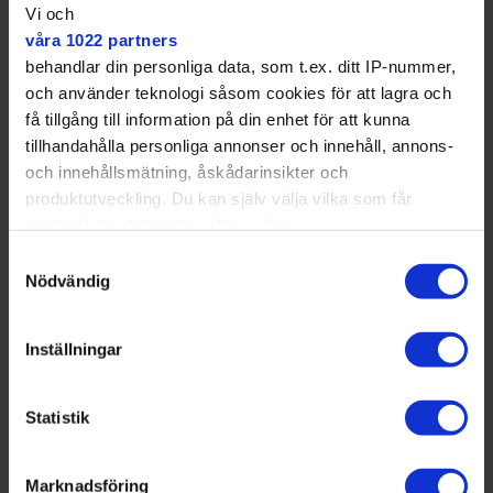
Vi och
våra 1022 partners
behandlar din personliga data, som t.ex. ditt IP-nummer,
och använder teknologi såsom cookies för att lagra och
få tillgång till information på din enhet för att kunna
tillhandahålla personliga annonser och innehåll, annons-
och innehållsmätning, åskådarinsikter och
produktutveckling. Du kan själv välja vilka som får
använda din data och i vilka syften.
Samtyckesval
Fler nyheter från ditt område –
Med din tillåtelse skulle vi även vilja:
Nödvändig
prenumerera på Mitt i:s nyhetsbrev
Samla in information om din geografiska plats
Kvarteret!
som kan ha en noggrannhet på upp till flera meter
Inställningar
Identifiera din enhet genom att aktivt skanna den
+
+
Tyresö
Quiz
för specifika kännetecken (fingeravtryck)
MAJA
JOHANSSON
Statistik
Ta reda på mer om hur dina personliga uppgifter
maja.johansson@mitti.se
behandlas och ställ in dina preferenser i
08-550 550 20
detaljsektionen
Marknadsföring