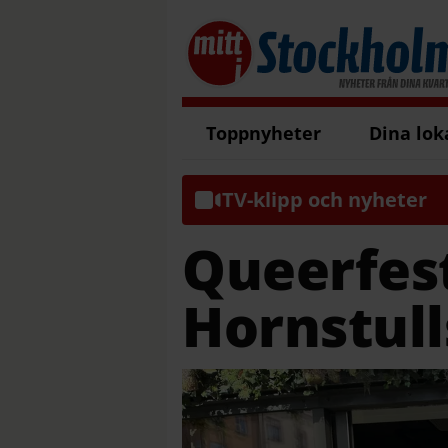
Toppnyheter
Dina lok
TV-klipp och nyheter
Queerfest
Hornstull