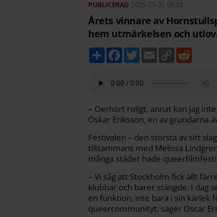
2025-03-20
06:23
Årets vinnare av Hornstulls
hem utmärkelsen och utlovar
D
F
T
E
C
R
e
a
w
m
o
e
l
c
i
a
p
d
a
e
t
i
y
d
b
t
l
L
i
o
e
i
t
o
r
n
k
k
– Oerhört roligt, annat kan jag inte
Oskar Eriksson, en av grundarna 
Festivalen – den största av sitt sla
tillsammans med Melissa Lindgren.
många städer hade queerfilmfestiv
– Vi såg att Stockholm fick allt f
klubbar och barer stängde. I dag s
en funktion, inte bara i sin kärlek 
queercommunityt, säger Oscar Eri