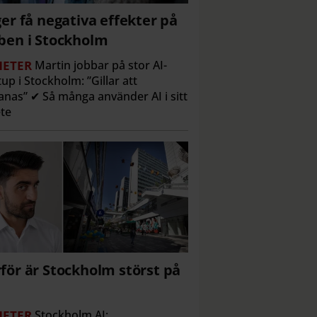
ger få negativa effekter på
ben i Stockholm
ETER
Martin jobbar på stor AI-
tup i Stockholm: ”Gillar att
nas” ✔ Så många använder AI i sitt
te
för är Stockholm störst på
ETER
Stockholm AI: