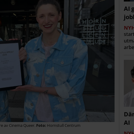
AI 
job
NYH
star
utma
arbe
Där
AI
are av Cinema Queer.
Hornstull Centrum
NYH