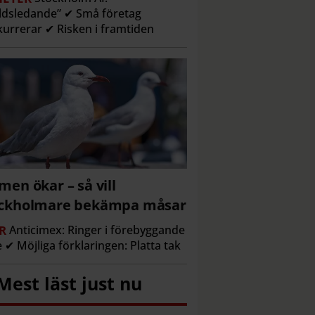
ldsledande” ✔ Små företag
urrerar ✔ Risken i framtiden
men ökar – så vill
ockholmare bekämpa måsar
R
Anticimex: Ringer i förebyggande
e ✔ Möjliga förklaringen: Platta tak
Mest läst just nu