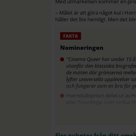
Med utmärkelsen kommer en pris
– Målet är att göra något kul i Hor
håller det lite hemligt. Men det bli
Nomineringen
"
Cinema
Queer har under 15 år
utanför den klassiska biograf
de möten där gränserna mellan
lyfter universella upplevelser s
och fungerar som en bro för g
Hornstullspriset delas ut av H
eller föreningar som verkar för
Fler nyheter från ditt omr