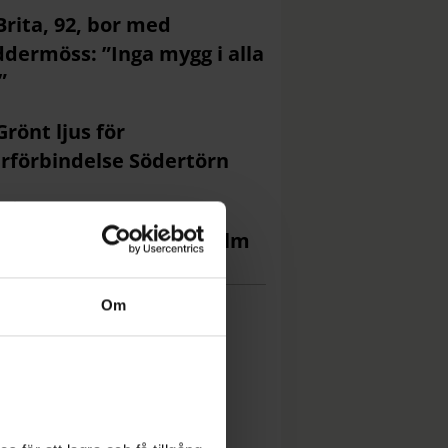
Brita, 92, bor med
ddermöss: ”Inga mygg i alla
”
Grönt ljus för
rförbindelse Södertörn
Då kan du se
förmörkelsen i Stockholm
Om