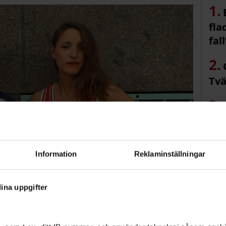
fla
fall
Tvä
sol
Information
Reklaminställningar
ina uppgifter