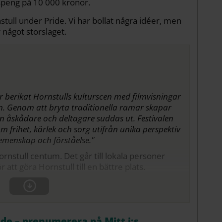
peng på 10 000 kronor.
nstull under Pride. Vi har bollat några idéer, men
r något storslaget.
 berikat Hornstulls kulturscen med filmvisningar
en. Genom att bryta traditionella ramar skapar
 åskådare och deltagare suddas ut. Festivalen
om frihet, kärlek och sorg utifrån unika perspektiv
emenskap och förståelse."
ornstull centum. Det går till lokala personer
 att göra Hornstull till en bättre plats.
åde – prenumerera på Mitt i:s