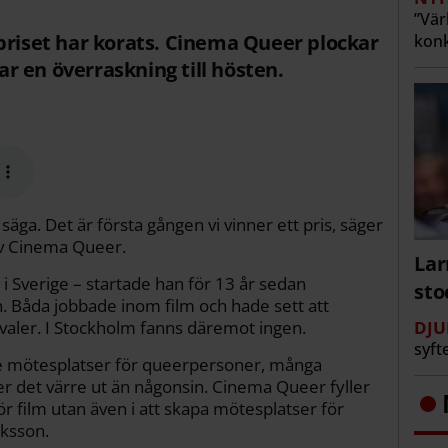
”Vär
priset har korats. Cinema Queer plockar
konk
 en överraskning till hösten.
 säga. Det är första gången vi vinner ett pris, säger
av Cinema Queer.
Lar
g i Sverige – startade han för 13 år sedan
st
 Båda jobbade inom film och hade sett att
aler. I Stockholm fanns däremot ingen.
DJU
syft
ärre mötesplatser för queerpersoner, många
er det värre ut än någonsin. Cinema Queer fyller
för film utan även i att skapa mötesplatser för
ksson.