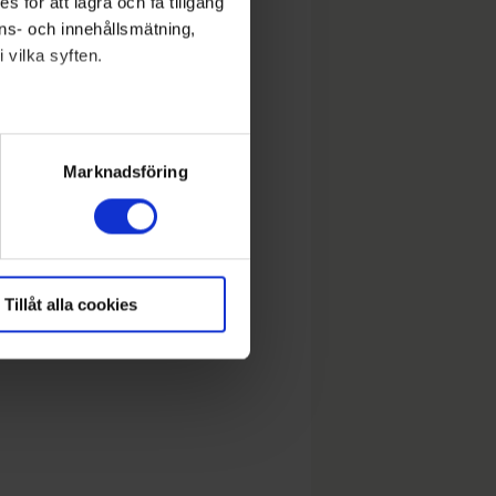
 för att lagra och få tillgång
nons- och innehållsmätning,
 vilka syften.
lera meter
ryck)
Marknadsföring
Tillåt alla cookies