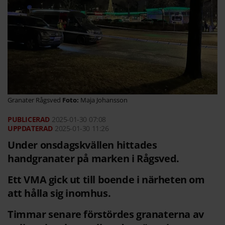
Granater Rågsved
Maja Johansson
2025-01-30
07:08
2025-01-30 11:26
Under onsdagskvällen hittades
handgranater på marken i Rågsved.
Ett VMA gick ut till boende i närheten om
att hålla sig inomhus.
Timmar senare förstördes granaterna av