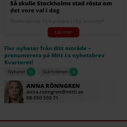
Så skulle Stockholms stad rösta om
det vore val i dag
Moderaterna: 16,8 procent (19,6 procent)*
Centerpartiet: 6,2 procent (5,2 procent)
Liberalerna: 4,7 procent (4,6 procent)
Fler nyheter från ditt område –
Kristdemokraterna: 4 procent (3,5 procent)
prenumerera på Mitt i:s nyhetsbrev
Kvarteret!
Miljöpartiet: 12,4 procent (12,1 procent)
+
+
Nyheter
Skärholmen
Socialdemokraterna: 32,5 procent (33 procent)
Vänsterpartiet: 14,9 procent (10,7 procent)
ANNA
RÖNNGREN
anna.ronngren@mitti.se
Sverigedemokraterna: 6,1 procent (8,4 procent)
08-550 550 71
Övriga: 2,4 procent (2,9 procent)
*Fjolårets resultat i samma undersökning i maj.
Källa: SCB