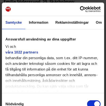
Emilia Södergrund, 25, Skärholmen:
– Jag har ganska gott ställt och hade kanske gynnats
av sänkta skatter. Men jag röstar efter ideologi och en
stark välfärd som gynnar de flesta. Jag vill att man
Samtycke
Information
Reklaminställningar
Om
satsar långsiktigt på förskolor och skolor så att det blir
bra för barnen. I ett sånt här utsatt område med
många barn som hamnar i gängkriminalitet måste
Ansvarsfull användning av dina uppgifter
man tänka långsiktigt.
Vi och
Hon röstar ofta på samma parti men kan tänka sig att
våra 1022 partners
rösta olika i de olika valen. Hon kan även överväga att
behandlar din personliga data, som t.ex. ditt IP-nummer,
taktikrösta.
och använder teknologi såsom cookies för att lagra och
få tillgång till information på din enhet för att kunna
tillhandahålla personliga annonser och innehåll, annons-
och innehållsmätning, åskådarinsikter och
produktutveckling. Du kan själv välja vilka som får
använda din data och i vilka syften.
Samtyckesval
Med din tillåtelse skulle vi även vilja:
Nödvändig