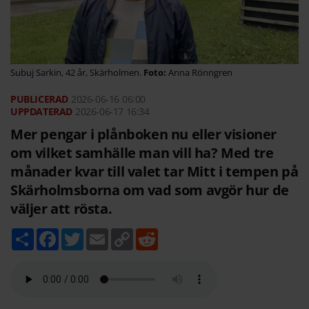
Subuj Sarkin, 42 år, Skärholmen.
Anna Rönngren
2026-06-16
06:00
2026-06-17 16:34
Mer pengar i plånboken nu eller visioner
om vilket samhälle man vill ha? Med tre
månader kvar till valet tar Mitt i tempen på
Skärholmsborna om vad som avgör hur de
väljer att rösta.
D
F
T
E
C
R
e
a
w
m
o
e
l
c
i
a
p
d
a
e
t
i
y
d
b
t
l
L
i
o
e
i
t
o
r
n