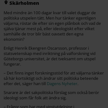
k
k
Skärholmen
Med mindre än 100 dagar kvar till valet duggar de
politiska utspelen tätt. Men hur tänker egentligen
väljarna, röstar de efter sin egen plånbok och vad de
själva tjänar mest på, eller ideologiskt efter vilket
samhälle de tror blir bäst oavsett den egna
ekonomin?
Enligt Henrik Ekengren Oscarsson, professor i
statsvetenskap med inriktning på valforskning vid
Göteborgs universitet, är det tveksamt om utspel
fungerar.
– Det finns inget forskningsstöd för att väljarna tänker
så här kortsiktigt och ändrar sitt politiska beteende
efter det, säger han till
Dagens Nyheter
.
Snarare är det sakpolitiska förslag som också berör
ideologi som får folk att ändra sig.
– Frågor som har med vinstutdelning i