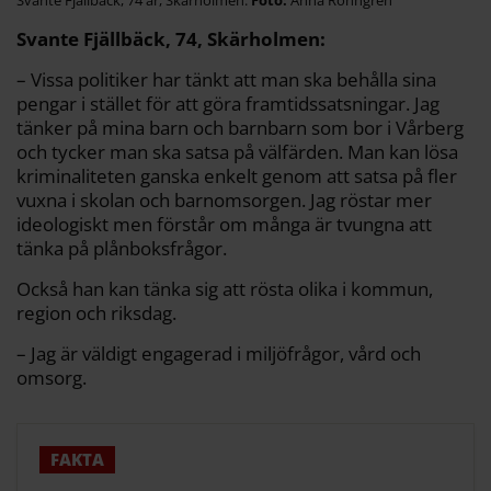
Svante Fjällbäck, 74 år, Skärholmen.
Anna Rönngren
Svante Fjällbäck, 74, Skärholmen:
– Vissa politiker har tänkt att man ska behålla sina
pengar i stället för att göra framtidssatsningar. Jag
tänker på mina barn och barnbarn som bor i Vårberg
och tycker man ska satsa på välfärden. Man kan lösa
kriminaliteten ganska enkelt genom att satsa på fler
vuxna i skolan och barnomsorgen. Jag röstar mer
ideologiskt men förstår om många är tvungna att
tänka på plånboksfrågor.
Också han kan tänka sig att rösta olika i kommun,
region och riksdag.
– Jag är väldigt engagerad i miljöfrågor, vård och
omsorg.