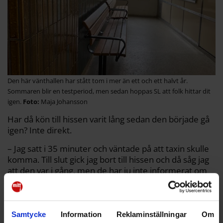
Den här vänthallen har stått tom i mer än ett och ett halvt år.
Sommaren blir en testperiod, men sedan hoppas SL att folk hittar dit
igen.
Maja Johansson
Har då kön till hissen varit lång sedan den började gå
igen? Inte direkt.
– Jag satt i 35 minuter och väntade på att taxin skulle
komma. Till slut gick jag bort till hissen och då såg jag
att den var i gång, men de har ju inte informerat om
det, säger en kvinna som sitter i hissens vänthall i
Liljeholmen.
Samtycke
Information
Reklaminställningar
Om