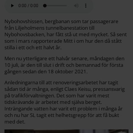
a
e
t
i
y
d
b
t
l
L
i
o
e
i
t
o
r
n
k
k
Nybohovshissen, bergbanan som tar passagerare
från Liljeholmens tunnelbanestation till
Nybohovsbacken, har fått stå ut med mycket. Så sent
som i mars rapporterade Mitt i om hur den då stått
stilla i ett och ett halvt år.
Men nu ytterligare ett halvår senare, måndagen den
10 juli, är den till slut i drift och bemannad för första
gången sedan den 18 oktober 2021.
Anledningarna till att renoveringsarbetet har tagit
sådan tid är många, enligt Claes Keisu, pressansvarig
på trafikförvaltningen. Det som har varit mest
tidskrävande är arbetet med själva berget.
Inträngande vatten har varit ett problem i många år
och nu har SL tagit ett helhetsgrepp för att få bukt
med det.