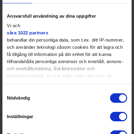
Ansvarsfull användning av dina uppgifter
Om jag hade vetat skulle jag
Vi och
inte lagt tid på att gå i
våra 1022 partners
trapporna hela veckan.
behandlar din personliga data, som t.ex. ditt IP-nummer,
och använder teknologi såsom cookies för att lagra och
En man som joggar ned för trapporna från Nybohov
få tillgång till information på din enhet för att kunna
blev förvånad när han fick höra att hissen är i gång.
tillhandahålla personliga annonser och innehåll, annons-
och innehållsmätning, åskådarinsikter och
produktutveckling. Du kan själv välja vilka som får
använda din data och i vilka syften.
Samtyckesval
Med din tillåtelse skulle vi även vilja:
Nödvändig
Samla in information om din geografiska plats
som kan ha en noggrannhet på upp till flera meter
Inställningar
Identifiera din enhet genom att aktivt skanna den
för specifika kännetecken (fingeravtryck)