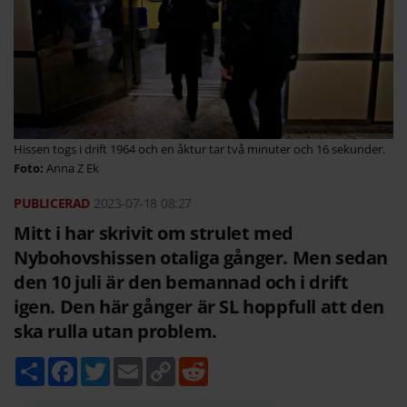
Hissen togs i drift 1964 och en åktur tar två minuter och 16 sekunder.
Anna Z Ek
2023-07-18
08:27
Mitt i har skrivit om strulet med
Nybohovshissen otaliga gånger. Men sedan
den 10 juli är den bemannad och i drift
igen. Den här gånger är SL hoppfull att den
ska rulla utan problem.
D
F
T
E
C
R
e
a
w
m
o
e
l
c
i
a
p
d