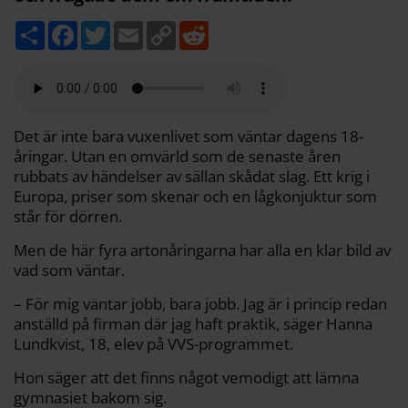
D
F
T
E
C
R
e
a
w
m
o
e
l
c
i
a
p
d
a
e
t
i
y
d
b
t
l
L
i
o
e
i
t
o
r
n
k
k
Det är inte bara vuxenlivet som väntar dagens 18-
åringar. Utan en omvärld som de senaste åren
rubbats av händelser av sällan skådat slag. Ett krig i
Europa, priser som skenar och en lågkonjuktur som
står för dörren.
Men de här fyra artonåringarna har alla en klar bild av
vad som väntar.
– För mig väntar jobb, bara jobb. Jag är i princip redan
anställd på firman där jag haft praktik, säger Hanna
Lundkvist, 18, elev på VVS-programmet.
Hon säger att det finns något vemodigt att lämna
gymnasiet bakom sig.