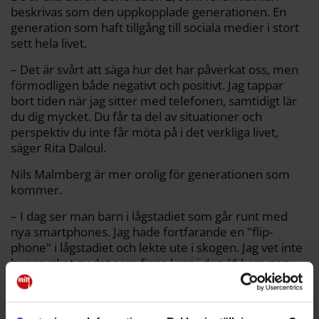
beskrivas som den uppkopplade generationen. En
generation som haft tillgång till sociala medier i stort
sett hela livet.
– Det är svårt att säga hur det har påverkat oss, men
förmodligen både negativt och positivt. Jag tappar
bort tiden när jag sitter med telefonen, samtidigt lär
du dig mycket. Du får ta del av situationer och
perspektiv du inte får möta på i det verkliga livet,
säger Rita Daloul.
Nils Malmberg är mer orolig för generationen som
kommer.
– I dag ser man barn i lågstadiet som går runt med
nya smartphones. Jag hade fortfarande en "flip-
phone" i lågstadiet och lekte ute i skogen. Jag vet inte
hur mycket av det som finns kvar i dag. Vi kom nog
undan lite bättre än vad nästa generation kommer
göra.