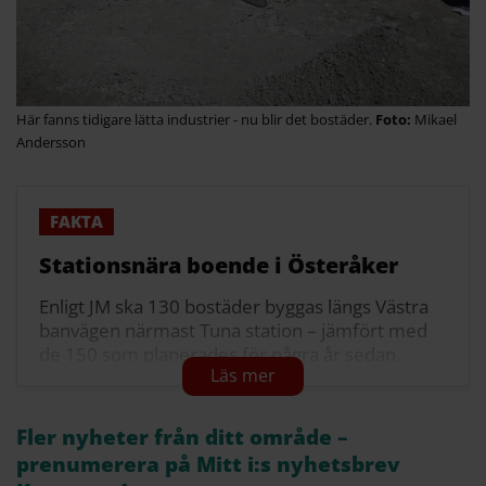
Här fanns tidigare lätta industrier - nu blir det bostäder.
Mikael
Andersson
Stationsnära boende i Österåker
Enligt JM ska 130 bostäder byggas längs Västra
banvägen närmast Tuna station – jämfört med
de 150 som planerades för några år sedan.
I de två första etapperna byggs 61 respektive 50
lägenheter som ska upplåtas som bostadsrätter.
Fler nyheter från ditt område –
Den sista etappen, närmast Tuna station
prenumerera på Mitt i:s nyhetsbrev
kommer att bestå av 19 lägenheter som