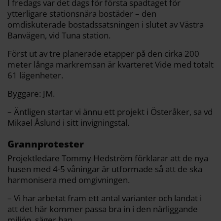
I fredags var det dags för första spadtaget för
ytterligare stationsnära bostäder – den
omdiskuterade bostadssatsningen i slutet av Västra
Banvägen, vid Tuna station.
Först ut av tre planerade etapper på den cirka 200
meter långa markremsan är kvarteret Vide med totalt
61 lägenheter.
Byggare: JM.
– Äntligen startar vi ännu ett projekt i Österåker, sa vd
Mikael Åslund i sitt invigningstal.
Grannprotester
Projektledare Tommy Hedström förklarar att de nya
husen med 4-5 våningar är utformade så att de ska
harmonisera med omgivningen.
– Vi har arbetat fram ett antal varianter och landat i
att det här kommer passa bra in i den närliggande
miljön, säger han.