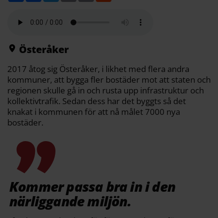
l
c
i
a
p
d
a
e
t
i
y
d
b
t
l
L
i
o
e
i
t
o
r
n
k
k
Österåker
2017 åtog sig Österåker, i likhet med flera andra
kommuner, att bygga fler bostäder mot att staten och
regionen skulle gå in och rusta upp infrastruktur och
kollektivtrafik. Sedan dess har det byggts så det
knakat i kommunen för att nå målet 7000 nya
bostäder.
Kommer passa bra in i den
närliggande miljön.