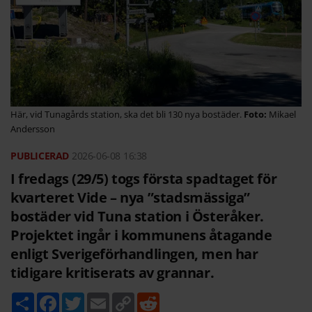
Här, vid Tunagårds station, ska det bli 130 nya bostäder.
Mikael
Andersson
2026-06-08
16:38
I fredags (29/5) togs första spadtaget för
kvarteret Vide – nya ”stadsmässiga”
bostäder vid Tuna station i Österåker.
Projektet ingår i kommunens åtagande
enligt Sverigeförhandlingen, men har
tidigare kritiserats av grannar.
D
F
T
E
C
R
e
a
w
m
o
e