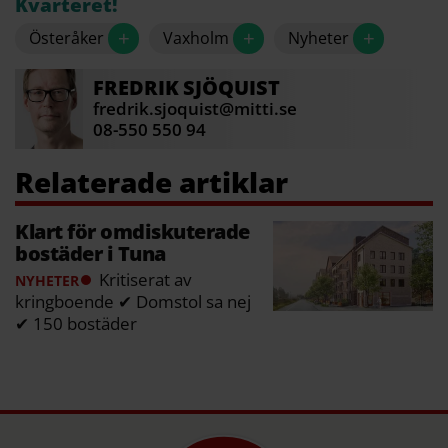
Kvarteret!
eventuellt kan bli ägarlägenheter.
+
+
+
Österåker
Vaxholm
Nyheter
I första etappen blir det lägenheter med 1–5
rum i storleken 32–160 kvm,
FREDRIK
SJÖQUIST
gemensamhetslokal och underjordiskt garage.
fredrik.sjoquist@mitti.se
08-550 550 94
Husen blir som alla JM:s bostadsprojekt sedan
2018 Svanen-märkta för minskad miljöpåverkan.
Källa: Mitt i, JM
Klart för omdiskuterade
bostäder i Tuna
Kritiserat av
NYHETER
kringboende ✔ Domstol sa nej
✔ 150 bostäder