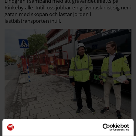
Lindgren i samband med att grävandet inletts på
Rinkeby allé. Intill oss jobbar en grävmaskinist sig ner i
gatan med skopan och lastar jorden i
lastbilstransporten intill.
Peter Lindgren och Robert Camuset ser över arbetet längs Rinkeby
allé.
Filip Magnusson