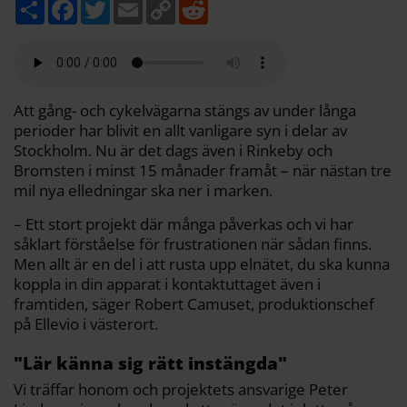
D
F
T
E
C
R
e
a
w
m
o
e
l
c
i
a
p
d
a
e
t
i
y
d
b
t
l
L
i
o
e
i
t
o
r
n
k
k
Att gång- och cykelvägarna stängs av under långa
perioder har blivit en allt vanligare syn i delar av
Stockholm. Nu är det dags även i Rinkeby och
Bromsten i minst 15 månader framåt – när nästan tre
mil nya elledningar ska ner i marken.
– Ett stort projekt där många påverkas och vi har
såklart förståelse för frustrationen när sådan finns.
Men allt är en del i att rusta upp elnätet, du ska kunna
koppla in din apparat i kontaktuttaget även i
framtiden, säger Robert Camuset, produktionschef
på Ellevio i västerort.
"Lär känna sig rätt instängda"
Vi träffar honom och projektets ansvarige Peter