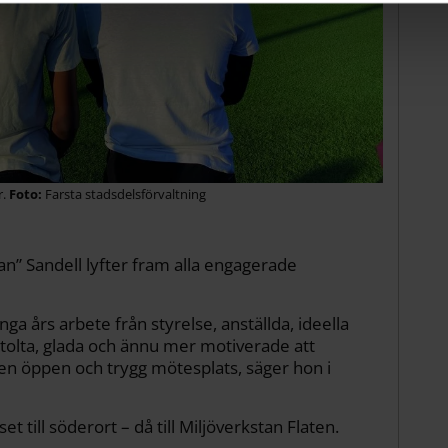
r.
Farsta stadsdelsförvaltning
n” Sandell lyfter fram alla engagerade
a års arbete från styrelse, anställda, ideella
 stolta, glada och ännu mer motiverade att
 en öppen och trygg mötesplats, säger hon i
et till söderort – då till Miljöverkstan Flaten.