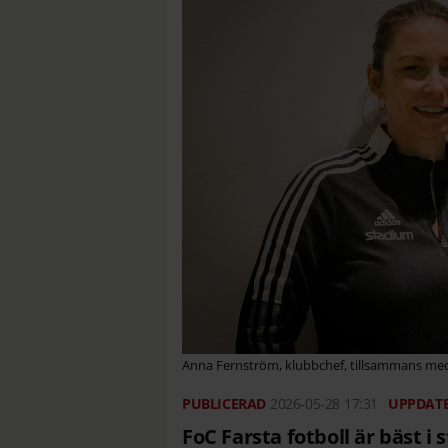
Anna Fernström, klubbchef, tillsammans med t
2026-05-28
17:31
FoC Farsta fotboll är bäst i 