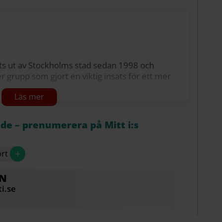
ts ut av Stockholms stad sedan 1998 och
er grupp som gjort en viktig insats för ett mer
.
 Prisutdelningen äger rum i Stockholms
åde – prenumerera på Mitt i:s
+
rt
N
i.se