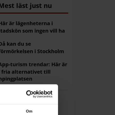
Mest läst just nu
Här är lägenheterna i
tadskön som ingen vill ha
Då kan du se
förmörkelsen i Stockholm
App-turism trendar: Här är
 fria alternativet till
mpingplatsen
Om