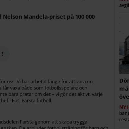
avgi
d Nelson Mandela-priset på 100 000
Döm
ör oss. Vi har arbetat länge för att vara en
ga får växa både som fotbollsspelare och
män
inte bara pratar om det – vi gör det aktivt, varje
öve
ef i FoC Farsta fotboll.
NYH
bang
rest
stadsdelen Farsta genom att skapa trygga
enskap. De erbjuder fotbollsträning för barn och