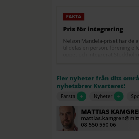
Pris för integrering
Nelson Mandela-priset har dela
tilldelas en person, förening ell
öppet och integrerat Stockholm
Prissumman är 100 000 kronor.
stadshus tisdagen den 16 juni.
Fler nyheter från ditt omr
Källa: Stockholms stad
nyhetsbrev Kvarteret!
+
+
Farsta
Nyheter
Spo
MATTIAS
KAMGRE
mattias.kamgren@mitt
08-550 550 06