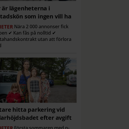
 är lägenheterna i
tadskön som ingen vill ha
ETER
Nära 2 000 annonser fick
en ✔ Kan fås på nolltid ✔
tahandskontrakt utan att förlora
d
tare hitta parkering vid
arhöjdsbadet efter avgift
ETER
Första sommaren med p-