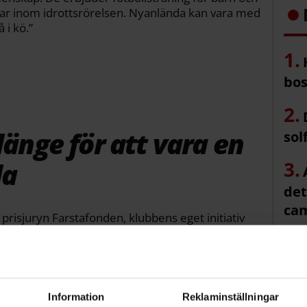
sklar inom idrottsrörelsen. Nyanlända kan vara med
 i kö.”
bos
länge för att vara en
sol
la
det
ca
isjuryn Farstafonden, klubbens eget initiativ
iljer med låga inkomster.
 och funktionärer lyfts också fram i motiveringen.
Information
Reklaminställningar