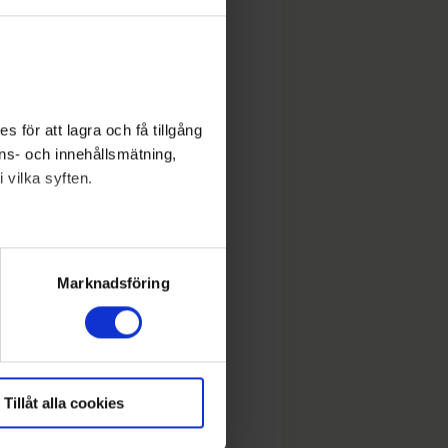
 för att lagra och få tillgång
nons- och innehållsmätning,
 vilka syften.
lera meter
ryck)
Marknadsföring
Tillåt alla cookies