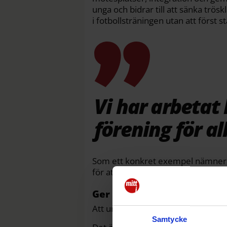
unga och bidrar till att sänka trö
i fotbollsträningen utan att först stå
Vi har arbetat 
förening för al
Som ett konkret exempel nämner pr
för att finansiera avgifter för fam
Ger unga jobb
Att unga erbjuds roller som ledare
Samtycke