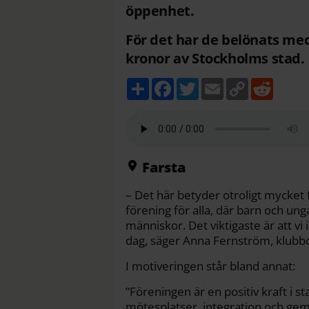
öppenhet.
För det har de belönats me
kronor av Stockholms stad.
D
F
T
E
C
R
e
a
w
m
o
e
l
c
i
a
p
d
a
e
t
i
y
d
b
t
l
L
i
o
e
i
t
o
r
n
k
k
Farsta
– Det här betyder otroligt mycket f
förening för alla, där barn och un
människor. Det viktigaste är att vi 
dag, säger Anna Fernström, klubbch
I motiveringen står bland annat:
”Föreningen är en positiv kraft i 
mötesplatser, integration och gem