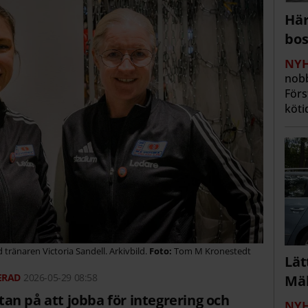
Här
bos
NYH
nobb
Förs
köti
ränaren Victoria Sandell. Arkivbild.
Tom M Kronestedt
Lät
2026-05-29 08:58
Mäl
stan på att jobba för integrering och
NYH