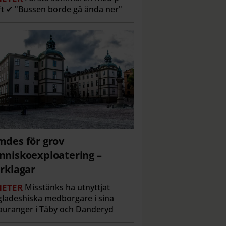
ft ✔ "Bussen borde gå ända ner"
des för grov
niskoexploatering –
rklagar
ETER
Misstänks ha utnyttjat
ladeshiska medborgare i sina
auranger i Täby och Danderyd