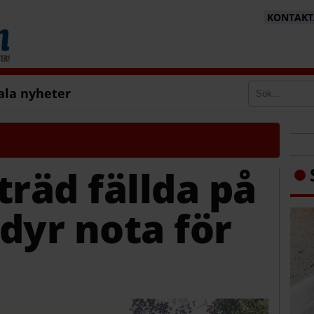
KONTAKTA
ala nyheter
träd fällda på
 dyr nota för