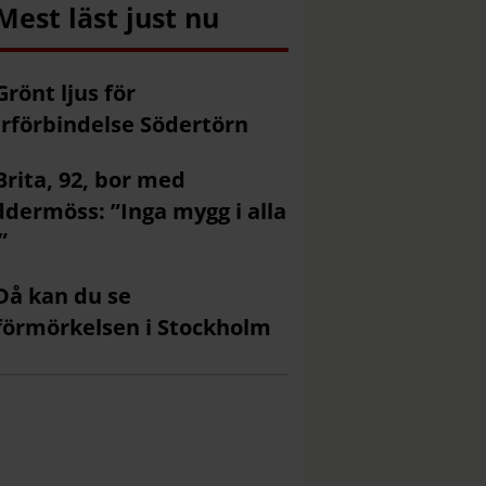
Mest läst just nu
Grönt ljus för
rförbindelse Södertörn
Brita, 92, bor med
ddermöss: ”Inga mygg i alla
”
Då kan du se
förmörkelsen i Stockholm