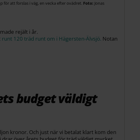
för att forslas i väg, en vecka efter ovädret.
Jonas
made rejält i år.
lt runt 120 träd runt om i Hägersten-Älvsjö.
Notan
ets budget väldigt
on kronor. Och just när vi betalat klart kom den
i drar över årets budget för träd väldigt mycket.