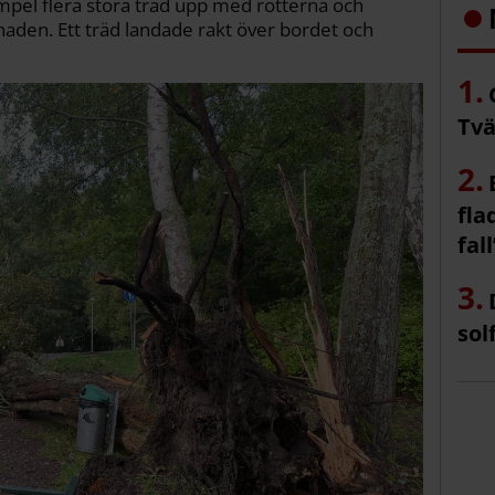
empel flera stora träd upp med rötterna och
naden. Ett träd landade rakt över bordet och
Tvä
fla
fall
sol