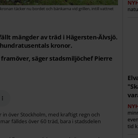
NYH
ädkronan täcker nu bordet och bänkarna vid grillen, intill vattnet
natu
fällt mängder av träd i Hägersten-Älvsjö.
hundratusentals kronor.
n framöver, säger stadsmiljöchef Pierre
Elv
"Sk
var
NYH
min
 in över Stockholm, med kraftigt regn och
even
mar fälldes över 60 träd, bara i stadsdelen
tid 