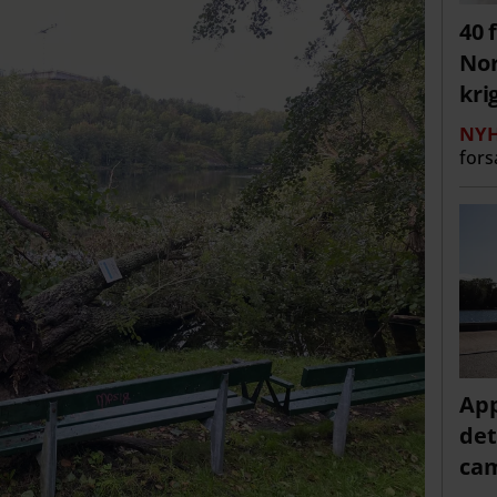
40 
Nor
kri
NYH
fors
App
det
cam