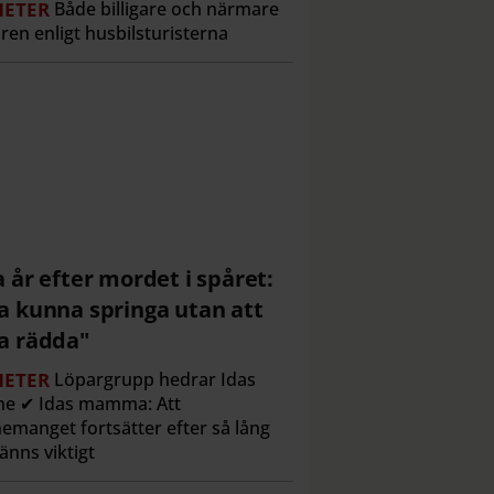
ETER
Både billigare och närmare
ren enligt husbilsturisterna
a år efter mordet i spåret:
a kunna springa utan att
a rädda"
ETER
Löpargrupp hedrar Idas
ne ✔ Idas mamma: Att
emanget fortsätter efter så lång
känns viktigt