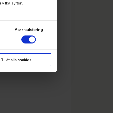
 vilka syften.
lera meter
ryck)
Marknadsföring
Tillåt alla cookies