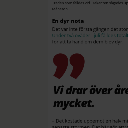
Träden som fälldes vid Trekanten sågades upp 
Månsson
En dyr nota
Det var inte första gången det stor
Under två oväder i juli fälldes tota
för att ta hand om dem blev dyr.
Vi drar över år
mycket.
– Det kostade uppemot en halv milj
senaste stormen. Det här gör att v