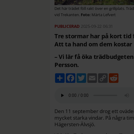
Det här trädet föll rakt över en grillplats. Tr
vid Trekanten.
Märta Lefvert
2025-09-22
06:31
Tre stormar har på kort tid 
Att ta hand om dem kostar 
– Vi lär få öka trädbudgete
Persson.
D
F
T
E
C
R
e
a
w
m
o
e
l
c
i
a
p
d
a
e
t
i
y
d
b
t
l
L
i
o
e
i
t
o
r
n
k
k
Den 11 september drog ett oväder
mycket starka vindar. På några tim
Hägersten-Älvsjö.