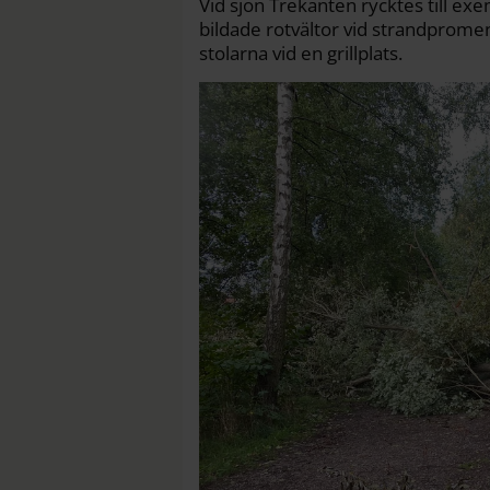
Vid sjön Trekanten rycktes till ex
bildade rotvältor vid strandprome
stolarna vid en grillplats.