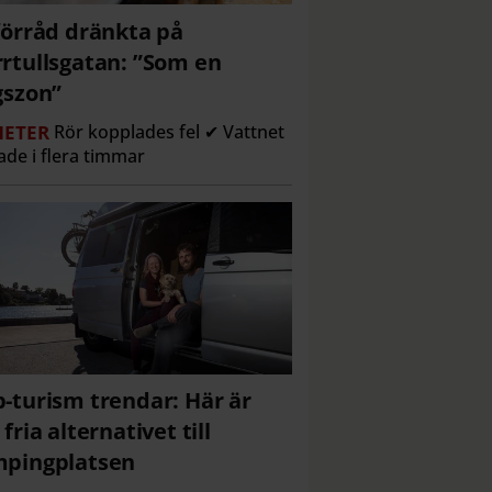
förråd dränkta på
rtullsgatan: ”Som en
gszon”
ETER
Rör kopplades fel ✔ Vattnet
ade i flera timmar
-turism trendar: Här är
 fria alternativet till
pingplatsen