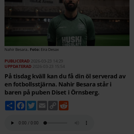
Nahir Besara..
Eira Desax
2026-03-23
14:29
2026-03-23 15:54
På tisdag kväll kan du få din öl serverad av
en fotbollsstjärna. Nahir Besara står i
baren på puben Diset i Örnsberg.
D
F
T
E
C
R
e
a
w
m
o
e
l
c
i
a
p
d
a
e
t
i
y
d
b
t
l
L
i
o
e
i
t
o
r
n