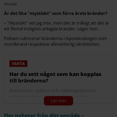
Attunda
Är det lika "mystiskt" som förra årets bränder?
– "Mystiskt" vet jag inte, men det är tråkigt att det är
ett flertal troligtvis anlagda bränder, säger hon.
Polisen rubricerar bränderna i Apoteksskogen som
mordbrand respektive allmänfarlig vårdslöshet.
Har du sett något som kan kopplas
till bränderna?
Kommunen, polisen och räddningstjänsten
uppmanar boende och andra personer i
området att vara uppmärksamma och att
kontakta polisens tipstelefon på 114 14 vid
relevant information eller observationer.
Fler nyheter från ditt område –