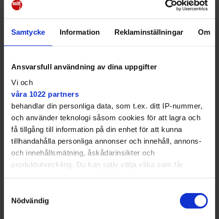
Samtycke
Information
Reklaminställningar
Om
Det är flera troligtvis anlagda
bränder inom samma område.
Ansvarsfull användning av dina uppgifter
Något svar kom aldrig på vem/vilka som låg bakom –
Vi och
och nu har det alltså brunnit igen.
våra 1022 partners
behandlar din personliga data, som t.ex. ditt IP-nummer,
– Vi ser över om det kan finnas ett samband mellan
och använder teknologi såsom cookies för att lagra och
året och förra årets bränder men det är inget som
få tillgång till information på din enhet för att kunna
tyder på det i nuläget, säger Luis Araya.
tillhandahålla personliga annonser och innehåll, annons-
och innehållsmätning, åskådarinsikter och
produktutveckling. Du kan själv välja vilka som får
använda din data och i vilka syften.
Samtyckesval
Med din tillåtelse skulle vi även vilja:
Nödvändig
Samla in information om din geografiska plats