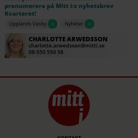
prenumerera på Mitt i:s nyhetsbrev
Källa: Polisen och Brandkåren Attunda
Kvarteret!
+
+
Upplands Väsby
Nyheter
CHARLOTTE
ARWEDSSON
charlotte.arwedsson@mitti.se
08-550 550 58
KONTAKT