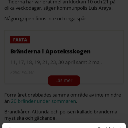
– Tiderna har varierat mellan klockan 10 och 21 på
olika veckodagar, säger kommunpolis Luis Araya.
Någon gripen finns inte och inga spår.
Bränderna i Apoteksskogen
11, 17, 18, 19, 21, 23, 30 april samt 2 maj.
Källa: Polisen
Förra året drabbades samma område av inte mindre
än
20 bränder under sommaren
.
Brandkåren Attunda och polisen kallade bränderna
mystiska och gäckande.