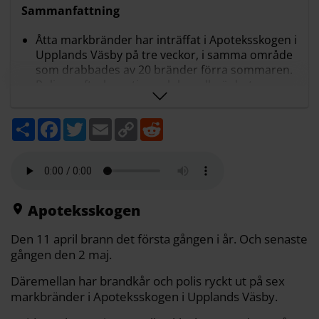
Sammanfattning
Åtta markbränder har inträffat i Apoteksskogen i
Upplands Väsby på tre veckor, i samma område
som drabbades av 20 bränder förra sommaren.
Polisen efterlyser tips och ber allmänheten
kontakta 114 14 vid iakttagelser, samtidigt som
man utreder om årets bränder kan ha koppling
D
F
T
E
C
R
bakåt.
e
a
w
m
o
e
Ingen är gripen och polisen uppger att det
l
c
i
a
p
d
a
e
t
i
y
d
saknas spår efter bränderna, vilket försvårar
b
t
l
L
i
utredningen och gör orsaken fortsatt oklar.
o
e
i
t
Bränderna rubriceras som mordbrand
o
r
n
k
k
respektive allmänfarlig vårdslöshet, och
Apoteksskogen
Brandkåren Attunda uppmanar boende att vara
extra uppmärksamma i området.
Den 11 april brann det första gången i år. Och senaste
Sammanfattningen är gjord med AI-stöd och granskad av
gången den 2 maj.
Mitt i:s redaktion
Däremellan har brandkår och polis ryckt ut på sex
markbränder i Apoteksskogen i Upplands Väsby.