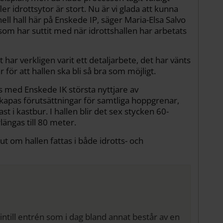
er idrottsytor är stort. Nu är vi glada att kunna
nell hall här på Enskede IP, säger Maria-Elsa Salvo
som har suttit med när idrottshallen har arbetats
et har verkligen varit ett detaljarbete, det har vänts
för att hallen ska bli så bra som möjligt.
 med Enskede IK största nyttjare av
 skapas förutsättningar för samtliga hoppgrenar,
t i kastbur. I hallen blir det sex stycken 60-
längas till 80 meter.
ut om hallen fattas i både idrotts- och
 intill entrén som i dag bland annat består av en