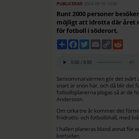
2024-09-19
16:00
Runt 2000 personer besöker 
möjligt att idrotta där året
för fotboll i söderort.
D
F
T
E
C
R
e
a
w
m
o
e
l
c
i
a
p
d
a
e
t
i
y
d
b
t
l
L
i
o
e
i
t
o
r
n
k
k
Sensommarvärmen gör det svårt att
snart är snön här, och då blir det
fotbollsplanerna plogas så är de h
Andersson.
Om cirka tre år kommer det förmo
friidrotts- och fotbollshall, med två
I hallen planeras bland annat för 
kortsidan.