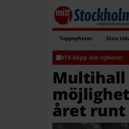
Toppnyheter
Dina lok
TV-klipp och nyheter
Multihall
möjlighet 
året runt