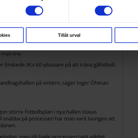
rsonliga uppgifter behandlas och ställ in dina preferenser i
baka ditt samtycke när som helst från cookie-förklaringen.
okies
Tillåt urval
Angie Gray
r Enskede IK:s 60-plussare på att träna gåfotboll.
 i Bandhagshallen på vintern, säger Inger Öhman
ågon större fotbollsplan i nya hallen stavas
ill snabba på processen har man varit tvungen att
jplanen.
pelsplan, men då hade processen tagit väldigt