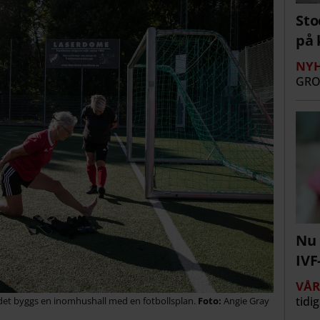
Sto
på 
NYH
GRO
Nu 
IVF
VÅ
tidi
 det byggs en inomhushall med en fotbollsplan.
Angie Gray