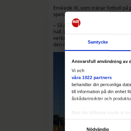
Enskede IK, som tränar fotboll på p
spelsplan.
– Så just den biten är vi missnöjda 
hall. Det råder stor brist på såda
verksamhetschef på Enskede IK, var
Samtycke
den nya hallen.
Ansvarsfull användning av d
Vi och
våra 1022 partners
behandlar din personliga data
till information på din enhet
åskådarinsikter och produktut
Med din tillåtelse skulle vi äve
Samla in information 
Samtyckesval
Identifiera din enhet 
Nödvändig