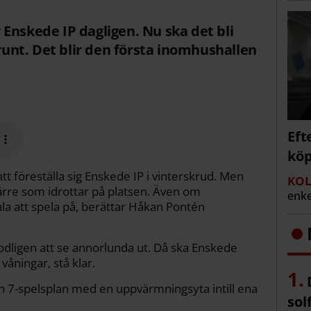
Enskede IP dagligen. Nu ska det bli
 runt. Det blir den första inomhushallen
Eft
köp
 föreställa sig Enskede IP i vinterskrud. Men
KOL
 färre som idrottar på platsen. Även om
enke
ala att spela på, berättar Håkan Pontén
dligen att se annorlunda ut. Då ska Enskede
 våningar, stå klar.
en 7-spelsplan med en uppvärmningsyta intill ena
sol