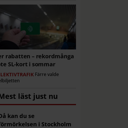
er rabatten – rekordmånga
te SL-kort i sommar
LEKTIVTRAFIK
Färre valde
lbiljetten
Mest läst just nu
Då kan du se
förmörkelsen i Stockholm