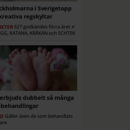
ckholmarna i Sverigetopp
kreativa regskyltar
ETER
627 godkändes förra året ✔
GG, KATANA, KRÅKAN och SCHTEK
erbjuds dubbelt så många
-behandlingar
RD
Gäller även de som behandlats
gare