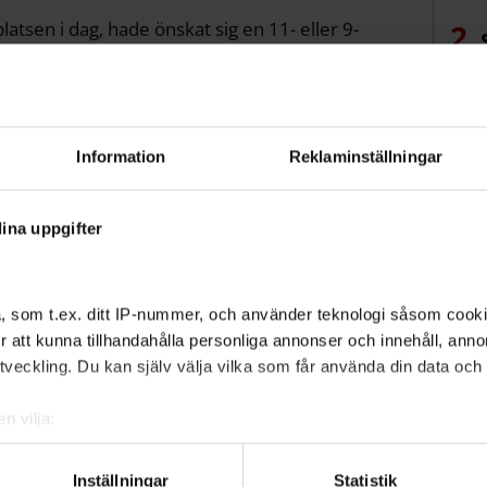
latsen i dag, hade önskat sig en 11- eller 9-
kor
med. Men vi är väldigt positiva till att det byggs en
na, säger Håkan Pontén Andersson,
s kansli, kafeteria och verksamhet flyttar in i
vet
Information
Reklaminställningar
ina uppgifter
, som t.ex. ditt IP-nummer, och använder teknologi såsom cookies
 för att kunna tillhandahålla personliga annonser och innehåll, an
veckling. Du kan själv välja vilka som får använda din data och i
n vilja:
om din geografiska plats som kan ha en noggrannhet på upp till f
genom att aktivt skanna den för specifika kännetecken (fingeravt
Inställningar
Statistik