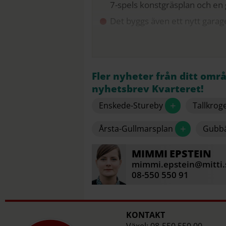
7-spels konstgräsplan och en 
Det byggs även ett nytt garag
Fler nyheter från ditt omr
nyhetsbrev Kvarteret!
+
Enskede-Stureby
Tallkro
+
Årsta-Gullmarsplan
Gubb
MIMMI
EPSTEIN
mimmi.epstein@mitti.
08-550 550 91
KONTAKT