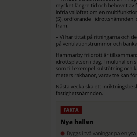
mycket längre tid och behovet av fl
infria vallöftet om en multifunktio
(S), ordförande i idrottsnämnden, 
fram.
– Vi har tittat på ritningarna och d
på ventilationstrummor och bänkar 
Hammarby friidrott är tillsammans
idrottsplatsen i dag. I multihallen
som till exempel kulstötning och kas
meters rakbanor, varav tre kan för
Nästa vecka ska ett inriktningsbesl
fastighetsnämnden.
Nya hallen
Byggs i två våningar på en yta