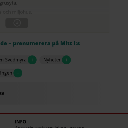
grusyta.
e och miljöhus.
åde – prenumerera på Mitt i:s
+
+
gen-Svedmyra
Nyheter
+
ängen
se
INFO