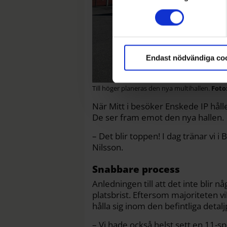
Ta reda på mer om hur dina pe
detaljsektionen
. Du kan ändra eller dra till
Endast nödvändiga co
Till höger planeras den nya multihallen.
När Mitt i besöker Enskede IP hålle
De ser fram emot den nya hallen.
– Det blir toppen! I dag tränar vi
Nilsson.
Snabbare process
Anledningen till att det inte blir n
platsbrist. Eftersom majoriteten v
hålla sig inom den befintliga detal
– Vi hade också helst sett en 11-s