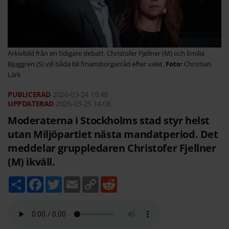
Arkivbild från en tidigare debatt. Christofer Fjellner (M) och Emilia
Bjuggren (S) vill båda bli finansborgarråd efter valet.
Christian
Lärk
2026-03-24
19:48
2026-03-25 14:08
Moderaterna i Stockholms stad styr helst
utan Miljöpartiet nästa mandatperiod. Det
meddelar gruppledaren Christofer Fjellner
(M) ikväll.
D
F
T
E
C
R
e
a
w
m
o
e
l
c
i
a
p
d
a
e
t
i
y
d
b
t
l
L
i
o
e
i
t