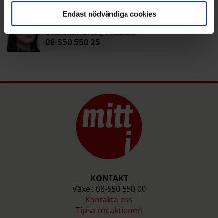
Endast nödvändiga cookies
EVELINA
HERTZ
evelina.hertz@mitti.se
08-550 550 25
KONTAKT
Växel: 08-550 550 00
Kontakta oss
Tipsa redaktionen