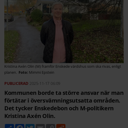
Kristina Axén Olin (M) framför Enskede värdshus som ska rivas, enligt
planen.
Mimmi Epstein
2025-11-17
06:09
Kommunen borde ta större ansvar när man
förtätar i översvämningsutsatta områden.
Det tycker Enskedebon och M-politikern
Kristina Axén Olin.
D
F
T
E
C
R