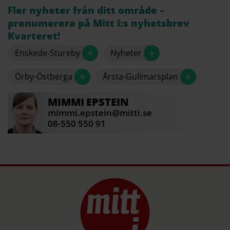
Fler nyheter från ditt område –
prenumerera på Mitt i:s nyhetsbrev
Kvarteret!
+
+
Enskede-Stureby
Nyheter
+
+
Örby-Östberga
Årsta-Gullmarsplan
MIMMI
EPSTEIN
mimmi.epstein@mitti.se
08-550 550 91