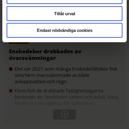
exempel genom att förstärka kapaciteten med djupa
magasin, säger Jan Valeskog och fortsätter:
Tillåt urval
– Ingenting ska byggas
i området innan lednings­nätet har förstärkts.
Endast nödvändiga cookies
Enskedebor drabbades av
översvämningar
Det var 2021 som många Enskedefältsbor fick
sina hem översvämmade av både
avloppsvatten och regn.
Först fick de drabbade fastighetsägarna
beskedet att Stockholm vatten och avfall, Svoa,
skulle ta kostnaderna för självrisken.