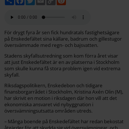
e
a
w
m
o
e
l
c
i
a
p
d
a
e
t
i
y
d
b
t
l
L
i
o
e
i
t
o
r
n
k
k
För drygt fyra år sen fick hundratals fastighetsägare
på Enskedefältet sina källare­, badrum och gillestugor
översvämmade med regn- och bajsvatten.
Stadens skyfallsutredning som kom förra året visar
att just Enskedefältet är en av platserna i Stockholm
som skulle kunna få stora problem igen vid extrema
skyfall.
Riksdagspolitikern, Enskedebon och tidigare
finansborgarrådet i Stockholm, Kristina Axén Olin (M),
har skrivit en motion i riksdagen där hon vill att det
ekonomiska ansvaret vid nybyggnation i
översvämningsutsatta områden utreds.
– Många boende på Enskedefältet har redan bekostat
åtgärder för att skydda sig vid översvämningar, och