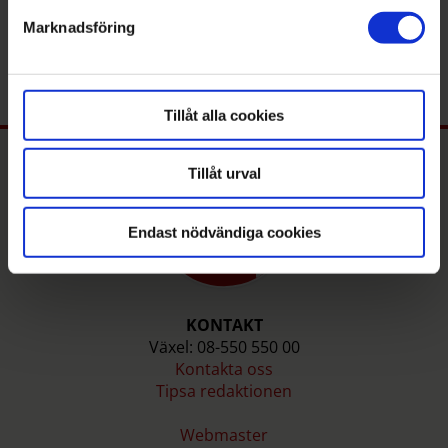
MATTIAS
KAMGREN
detaljsektionen
mattias.kamgren@mitti.se
Marknadsföring
. Du kan ändra eller dra tillbaka ditt samtycke när som
08-550 550 06
helst från cookie-förklaringen.
Tillåt alla cookies
Tillåt urval
Endast nödvändiga cookies
KONTAKT
Växel: 08-550 550 00
Kontakta oss
Tipsa redaktionen
Webmaster