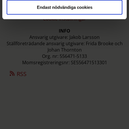
Webmaster
Endast nödvändiga cookies
Integritetspolicy
Cookie-inställningar
INFO
Ansvarig utgivare: Jakob Larsson
Ställföreträdande ansvarig utgivare: Frida Brooke och
Johan Thornton
Org. nr: 556471-5133
Momsregistreringsnr: SE556471513301
RSS