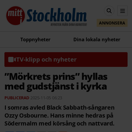
ANNONSERA
Toppnyheter
Dina lokala nyheter
TV-klipp och nyheter
”Mörkrets prins” hyllas
med gudstjänst i kyrka
2025-11-05
06:23
I somras avled Black Sabbath-sångaren
Ozzy Osbourne. Hans minne hedras på
Södermalm med körsång och nattvard.