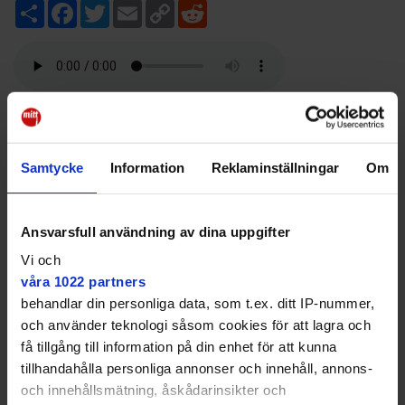
D
F
T
E
C
R
e
a
w
m
o
e
l
c
i
a
p
d
a
e
t
i
y
d
b
t
l
L
i
o
e
i
t
o
r
n
k
k
Den brittiske musikern – som kallade sig själv ”Prince
of Darkness” – blev 76 år gammal.
I hans minne anordnas en musikgudstjänst med
Samtycke
Information
Reklaminställningar
Om
nattvard i Maria Magdalena kyrka. Där ska hundra
körsångare framföra hans låtar. Hårdrockskören leds
av Petra Kvännå.
Ansvarsfull användning av dina uppgifter
Gudstjänsten hålls två gånger, klockan 16 och 18,
Vi och
söndag 9 november. Fri entré.
våra 1022 partners
behandlar din personliga data, som t.ex. ditt IP-nummer,
Fler nyheter från ditt område –
och använder teknologi såsom cookies för att lagra och
prenumerera på Mitt i:s nyhetsbrev
få tillgång till information på din enhet för att kunna
Kvarteret!
tillhandahålla personliga annonser och innehåll, annons-
och innehållsmätning, åskådarinsikter och
+
+
+
Nyheter
Södermalm
Nöje