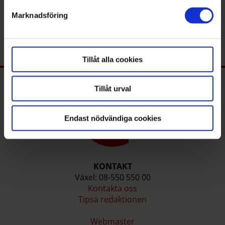
MATHILDA
NILSSON
detaljsektionen
mathilda.nilsson@mitti.se
Marknadsföring
. Du kan ändra eller dra tillbaka ditt samtycke när som
08-550 550 27
helst från cookie-förklaringen.
Tillåt alla cookies
Tillåt urval
Endast nödvändiga cookies
KONTAKT
Växel: 08-550 550 00
Kontakta oss
Tipsa redaktionen
Webmaster