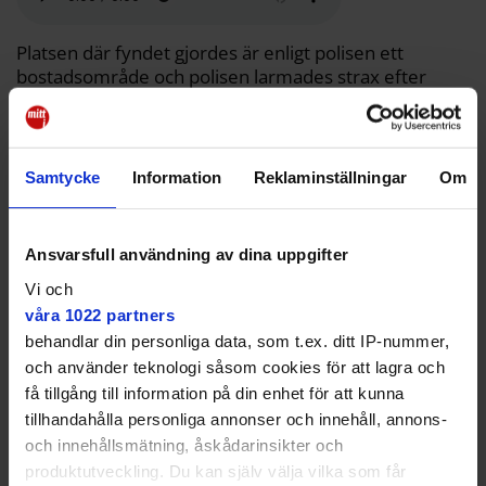
o
e
i
t
o
r
n
k
k
Platsen där fyndet gjordes är enligt polisen ett
bostadsområde och polisen larmades strax efter
klockan 12.
– En privatperson har anträffat ett föremål som ser
speciellt ut utomhus i Viksjö. Vid kontroll beslutade vi
Samtycke
Information
Reklaminställningar
Om
oss för att betrakta det som ett misstänkt farligt
föremål, säger Daniel Wikdahl, presstalesperson vid
polisen i Stockholm.
Ansvarsfull användning av dina uppgifter
Området spärrades av och förutom polis och
Vi och
nationella bombskyddet var även räddningstjänst och
våra 1022 partners
ambulans på platsen. Men inga personskador har
behandlar din personliga data, som t.ex. ditt IP-nummer,
rapporterats. Vid 15-tiden kom polisen med nya
och använder teknologi såsom cookies för att lagra och
besked.
få tillgång till information på din enhet för att kunna
tillhandahålla personliga annonser och innehåll, annons-
och innehållsmätning, åskådarinsikter och
produktutveckling. Du kan själv välja vilka som får