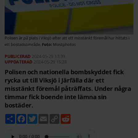
Polisen är på plats i Viksjö efter att ett misstänkt föremål har hittats i
ett bostadsområde.
Mostphotos
2024-05-29
13:39
2024-05-29 15:28
Polisen och nationella bombskyddet fick
rycka ut till Viksjö i Järfälla där ett
misstänkt föremål påträffats. Under några
timmar fick boende inte lämna sin
bostäder.
D
F
T
E
C
R
e
a
w
m
o
e
l
c
i
a
p
d
a
e
t
i
y
d
b
t
l
L
i