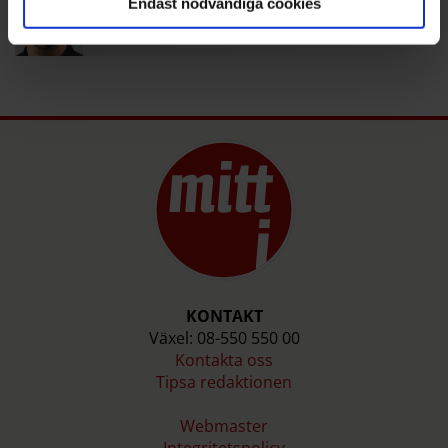
Endast nödvändiga cookies
jonas.mansson@mitti.se
08-550 550 26
KONTAKT
Växel: 08-550 550 00
Kontakta oss
Tipsa redaktionen
Webmaster