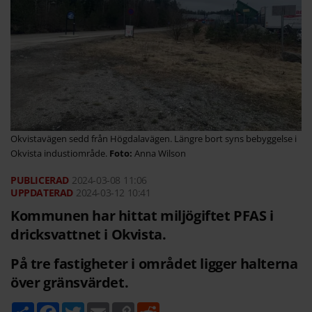
Okvistavägen sedd från Högdalavägen. Längre bort syns bebyggelse i
Okvista industiområde.
Anna Wilson
2024-03-08
11:06
2024-03-12 10:41
Kommunen har hittat miljögiftet PFAS i
dricksvattnet i Okvista.
På tre fastigheter i området ligger halterna
över gränsvärdet.
D
F
T
E
C
R