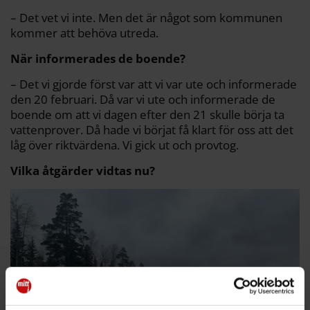
– Det vet vi inte. Men det är något som kommunen
kommer att behöva utreda.
När informerades de boende?
– Det vi gjorde först var att vi var ute och informerade
den 20 februari. Då var vi ute och informerade de
boende om att vi dagen efter den 21 skulle börja ta
vattenprover. Då hade vi börjat få klart för oss att det
låg över riktvärdena. Vi gick ut och provtog.
Vilka åtgärder vidtas nu?