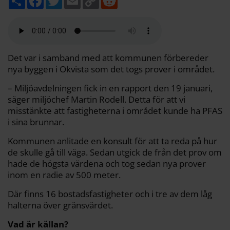
e
a
w
m
o
e
l
c
i
a
p
d
a
e
t
i
y
d
b
t
l
L
i
o
e
i
t
o
r
n
k
k
Det var i samband med att kommunen förbereder
nya byggen i Okvista som det togs prover i området.
– Miljöavdelningen fick in en rapport den 19 januari,
säger miljöchef Martin Rodell. Detta för att vi
misstänkte att fastigheterna i området kunde ha PFAS
i sina brunnar.
Kommunen anlitade en konsult för att ta reda på hur
de skulle gå till väga. Sedan utgick de från det prov om
hade de högsta värdena och tog sedan nya prover
inom en radie av 500 meter.
Där finns 16 bostadsfastigheter och i tre av dem låg
halterna över gränsvärdet.
Vad är källan?