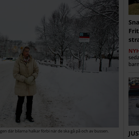
Sna
Fri
str
NYH
seda
barn
n där bilarna halkar förbi när de ska gå på och av bussen.
JUS