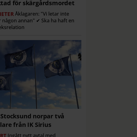
tad för skärgårdsmordet
ETER
Åklagaren: "Vi letar inte
r någon annan" ✔ Ska ha haft en
eksrelation
 Stocksund norpar två
lare från IK Sirius
RT
Ingått nytt avtal med