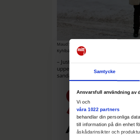
Maud Söderberg, 80, föll i snömoddet och fick
Kyhlbäck
– Just nu är det katastrof. Man tror
uppe i norra Botkyrka? Jag har i da
Samtycke
sandat.
Ansvarsfull användning av d
Vi och
våra 1022 partners
behandlar din personliga data
Avvakta någo
till information på din enhet
åskådarinsikter och produktut