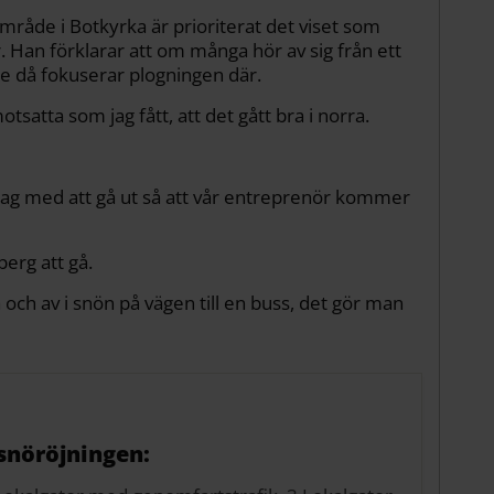
mråde i Botkyrka är prioriterat det viset som
 Han förklarar att om många hör av sig från ett
de då fokuserar plogningen där.
tsatta som jag fått, att det gått bra i norra.
ag med att gå ut så att vår entreprenör kommer
berg att gå.
å och av i snön på vägen till en buss, det gör man
 snöröjningen: