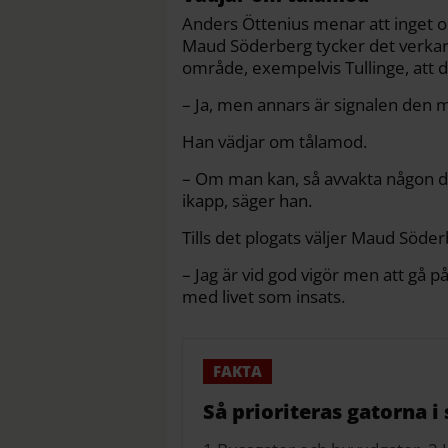
Anders Öttenius menar att inget o
Maud Söderberg tycker det verkar.
område, exempelvis Tullinge, att 
– Ja, men annars är signalen den mo
Han vädjar om tålamod.
– Om man kan, så avvakta någon d
ikapp, säger han.
Tills det plogats väljer Maud Söder
– Jag är vid god vigör men att gå p
med livet som insats.
Så prioriteras gatorna i