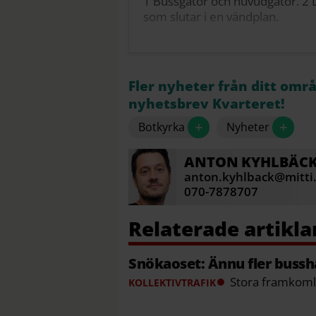
1 Bussgator och huvudgator. 2 
som slutar i en vändplan.
Gång- och cykelvägar har högsta
vinterväghållning på kommunens
trappor och torg.
Fler nyheter från ditt omr
När ska det vara plogat?
nyhetsbrev Kvarteret!
”När det har snöat 5 centimeter
+
+
Botkyrka
Nyheter
Detta kan innebära att det ploga
Entreprenören får inte vänta till
ANTON
KYHLBÄC
anton.kyhlback@mitti
Antalet klagomål på snöröjningen
070-7878707
Källa: Botkyrka kommun
Snökaoset: Ännu fler bussh
Stora framkoml
KOLLEKTIVTRAFIK