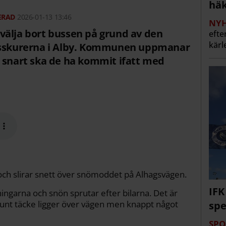
häk
2026-01-13 13:46
NYH
välja bort bussen på grund av den
efte
kärl
busskurerna i Alby. Kommunen uppmanar
– snart ska de ha kommit ifatt med
och slirar snett över snömoddet på Alhagsvägen.
IFK
ningarna och snön sprutar efter bilarna. Det är
brunt täcke ligger över vägen men knappt något
spe
SPO