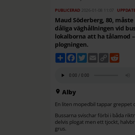
2026-01-08
11:07
Maud Söderberg, 80, måste 
dåliga väghållningen vid 
lokalborna att ha tålamod 
plogningen.
D
F
T
E
C
R
e
a
w
m
o
e
l
c
i
a
p
d
a
e
t
i
y
d
b
t
l
L
i
o
e
i
t
o
r
n
k
k
Alby
En liten mopedbil tappar greppet 
Bussarna svischar förbi i båda rikt
delvis plogat men ett tjockt, halv
grus.