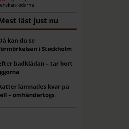
venskan-ledarna
Mest läst just nu
Då kan du se
förmörkelsen i Stockholm
Efter badklådan – tar bort
ggorna
Katter lämnades kvar på
ell – omhändertogs