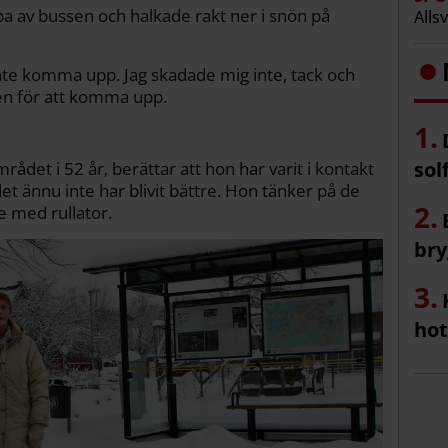
a av bussen och halkade rakt ner i snön på
Alls
 inte komma upp. Jag skadade mig inte, tack och
ren för att komma upp.
sol
ådet i 52 år, berättar att hon har varit i kontakt
ännu inte har blivit bättre. Hon tänker på de
e med rullator.
bry
hot