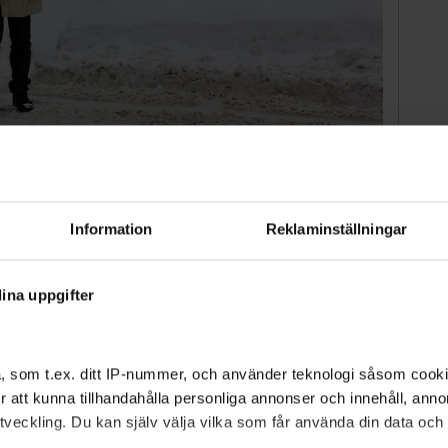
 krypa upp i kuren. Hon vill ha bättre plogning.
Anton
 bara att det inte är sant. Är vi inte värda mer, här
garna varit i Vårsta och där var det snyggt och
Information
Reklaminställningar
ina uppgifter
, som t.ex. ditt IP-nummer, och använder teknologi såsom cookies
n dag med att gå ut
 för att kunna tillhandahålla personliga annonser och innehåll, an
veckling. Du kan själv välja vilka som får använda din data och i