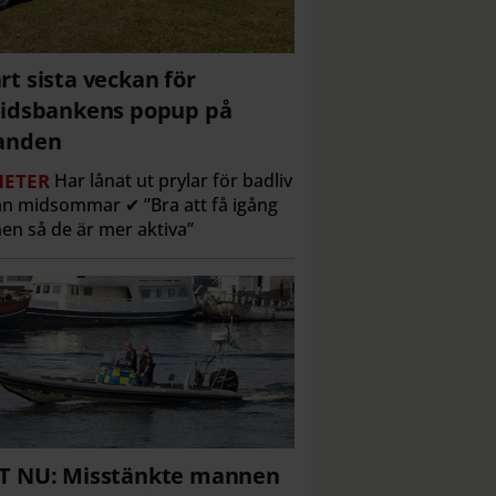
rt sista veckan för
tidsbankens popup på
anden
ETER
Har lånat ut prylar för badliv
n midsommar ✔ ”Bra att få igång
en så de är mer aktiva”
T NU: Misstänkte mannen