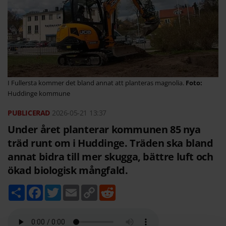
I Fullersta kommer det bland annat att planteras magnolia.
Huddinge kommune
2026-05-21
13:37
Under året planterar kommunen 85 nya
träd runt om i Huddinge. Träden ska bland
annat bidra till mer skugga, bättre luft och
ökad biologisk mångfald.
D
F
T
E
C
R
e
a
w
m
o
e
l
c
i
a
p
d
a
e
t
i
y
d
b
t
l
L
i