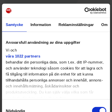
o
e
i
t
o
r
n
k
k
Huddinge
Magnolia i Fullersta, en ny allé av turkisk hassel längs
Samtycke
Information
Reklaminställningar
Om
Kommunalvägen och ekar vid Nytorps mosse.
Nya träd planteras i bland annat Fullersta, Huddinge
centrum, Stuvsta, Segeltorp, Flemingsberg och
Ansvarsfull användning av dina uppgifter
Skogås. Totalt ska kommunen plantera 85 nya träd
Vi och
under året.
våra 1022 partners
behandlar din personliga data, som t.ex. ditt IP-nummer,
och använder teknologi såsom cookies för att lagra och
få tillgång till information på din enhet för att kunna
tillhandahålla personliga annonser och innehåll, annons-
Träd spelar en viktig roll i våra
och innehållsmätning, åskådarinsikter och
stadsmiljöer.
produktutveckling. Du kan själv välja vilka som får
använda din data och i vilka syften.
– Träd spelar en viktig roll i våra stadsmiljöer. De ger
Samtyckesval
skugga under varma dagar och hjälper till att ta hand
Med din tillåtelse skulle vi även vilja:
Nödvändig