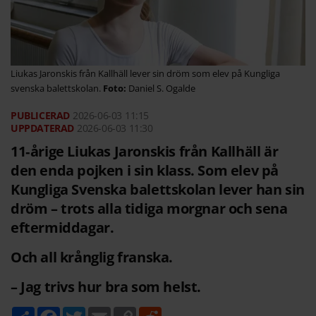
Liukas Jaronskis från Kallhäll lever sin dröm som elev på Kungliga
svenska balettskolan.
Daniel S. Ogalde
2026-06-03
11:15
2026-06-03 11:30
11‑årige Liukas Jaronskis från Kallhäll är
den enda pojken i sin klass. Som elev på
Kungliga Svenska balettskolan lever han sin
dröm – trots alla tidiga morgnar och sena
eftermiddagar.
Och all krånglig franska.
– Jag trivs hur bra som helst.
D
F
T
E
C
R