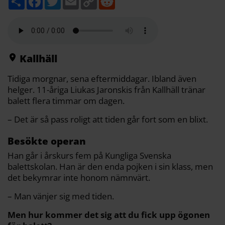
e
a
w
m
o
e
l
c
i
a
p
d
a
e
t
i
y
d
b
t
l
L
i
o
e
i
t
o
r
n
k
k
Kallhäll
Tidiga morgnar, sena eftermiddagar. Ibland även
helger. 11-åriga Liukas Jaronskis från Kallhäll tränar
balett flera timmar om dagen.
– Det är så pass roligt att tiden går fort som en blixt.
Besökte operan
Han går i årskurs fem på Kungliga Svenska
balettskolan. Han är den enda pojken i sin klass, men
det bekymrar inte honom nämnvärt.
– Man vänjer sig med tiden.
Men hur kommer det sig att du fick upp ögonen