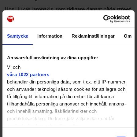
Hos Liukas Jaronskis, som tidigare dansat både street
och balett, väcktes idén om att söka sig till en skola
där han kunde ägna sig åt sin passion. Han sökte till
Kungliga Svenska balettskolan.
Samtycke
Information
Reklaminställningar
Om
Och kom in.
– Jag blev glad men det kändes lite pirrigt. Nu trivs jag
Ansvarsfull användning av dina uppgifter
hur bra som helst, alla hälsar och är glada. Jag trodde
först att jag skulle vara den enda killen på skolan, men
Vi och
så var det inte heller.
våra 1022 partners
behandlar din personliga data, som t.ex. ditt IP-nummer,
och använder teknologi såsom cookies för att lagra och
få tillgång till information på din enhet för att kunna
tillhandahålla personliga annonser och innehåll, annons-
Skolas till dansare
och innehållsmätning, åskådarinsikter och
Kungliga Svenska Balettskolan håller till i
produktutveckling. Du kan själv välja vilka som får
Münchenbryggeriet och är en statlig
använda din data och i vilka syften.
spetsutbildning på grund- och gymnasienivå.
Samtyckesval