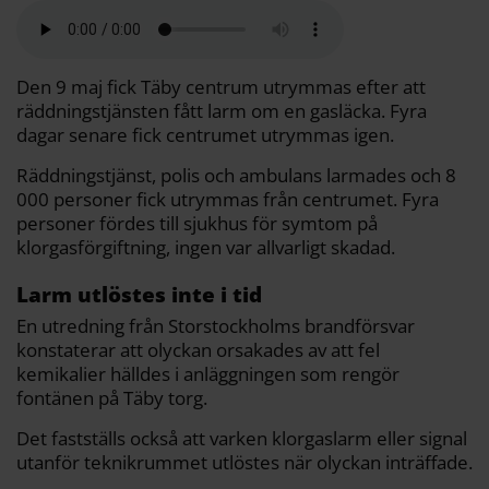
a
e
t
i
y
d
b
t
l
L
i
o
e
i
t
o
r
n
k
k
Den 9 maj fick Täby centrum utrymmas efter att
räddningstjänsten fått larm om en gasläcka. Fyra
dagar senare fick centrumet utrymmas igen.
Räddningstjänst, polis och ambulans larmades och 8
000 personer fick utrymmas från centrumet. Fyra
personer fördes till sjukhus för symtom på
klorgasförgiftning, ingen var allvarligt skadad.
Larm utlöstes inte i tid
En utredning från Storstockholms brandförsvar
konstaterar att olyckan orsakades av att fel
kemikalier hälldes i anläggningen som rengör
fontänen på Täby torg.
Det fastställs också att varken klorgaslarm eller signal
utanför teknikrummet utlöstes när olyckan inträffade.