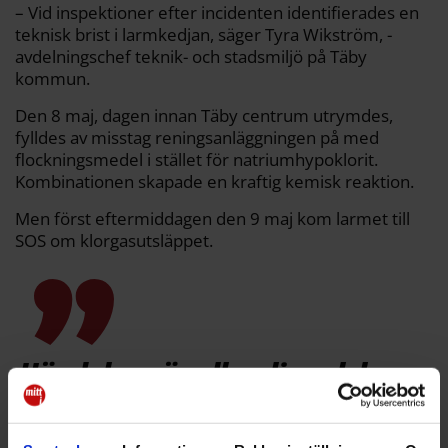
– Vid inspektioner efter incidenten identifierades en
teknisk brist i larmkedjan, säger Tyra Wikström, ­
avdelningschef teknik- och stadsmiljö på Täby
kommun.
Den 8 maj, dagen innan Täby centrum utrymdes,
fylldes av misstag reningsanläggningen på med
flockningsmedel i stället för natriumhypoklorit.
Kombinationen skapade en kraftig kemisk reaktion.
Men först eftermiddagen den 9 maj kom larmet till
SOS om klorgasutsläppet.
Händelsen är allvarlig och har
visat att både teknik och
rutiner behöver förstärkas.