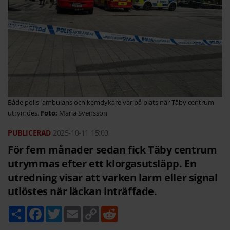
Både polis, ambulans och kemdykare var på plats när Täby centrum
utrymdes.
Maria Svensson
2025-10-11
15:00
För fem månader sedan fick Täby centrum
utrymmas efter ett klorgasutsläpp. En
utredning visar att varken larm eller signal
utlöstes när läckan inträffade.
D
F
T
E
C
R
e
a
w
m
o
e
l
c
i
a
p
d