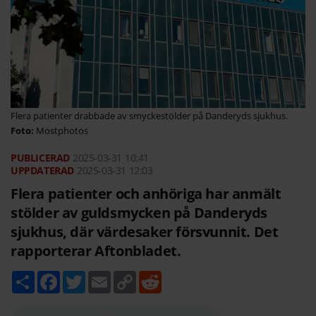
Flera patienter drabbade av smyckestölder på Danderyds sjukhus.
Mostphotos
2025-03-31
10:41
2025-03-31 12:03
Flera patienter och anhöriga har anmält
stölder av guldsmycken på Danderyds
sjukhus, där värdesaker försvunnit. Det
rapporterar Aftonbladet.
D
F
T
E
C
R
e
a
w
m
o
e
l
c
i
a
p
d
a
e
t
i
y
d