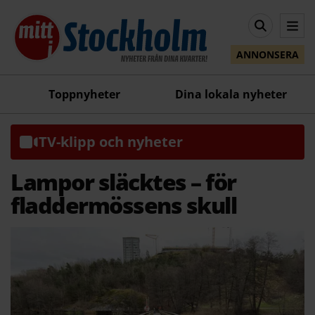
ANNONSERA
Toppnyheter
Dina lokala nyheter
TV-klipp och nyheter
Lampor släcktes – för
fladdermössens skull