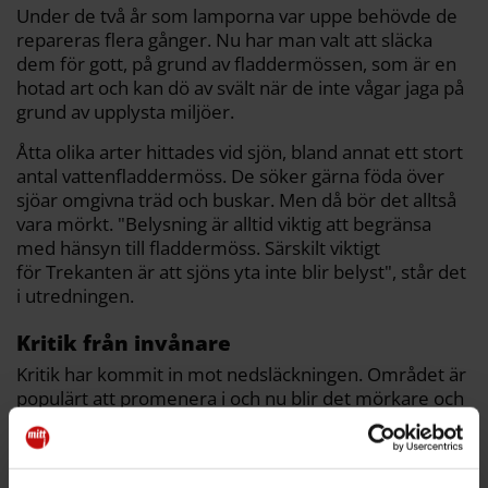
Under de två år som lamporna var uppe behövde de
repareras flera gånger. Nu har man valt att släcka
dem för gott, på grund av fladdermössen, som är en
hotad art och kan dö av svält när de inte vågar jaga på
grund av upplysta miljöer.
Åtta olika arter hittades vid sjön, bland annat ett stort
antal vattenfladdermöss. De söker gärna föda över
sjöar omgivna träd och buskar. Men då bör det alltså
vara mörkt. "Belysning är alltid viktig att begränsa
med hänsyn till fladdermöss. Särskilt viktigt
för Trekanten är att sjöns yta inte blir belyst", står det
i utredningen.
Kritik från invånare
Kritik har kommit in mot nedsläckningen. Området är
populärt att promenera i och nu blir det mörkare och
otryggare att gå där, är invändningen.