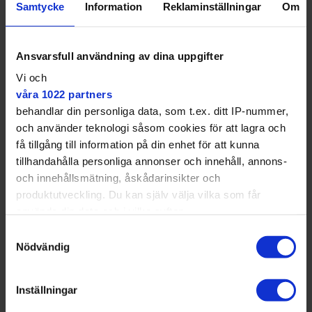
Samtycke
Information
Reklaminställningar
Om
I inventeringen uttrycktes att
Ansvarsfull användning av dina uppgifter
man inte bör belysa
Vi och
vattenytan.
våra 1022 partners
behandlar din personliga data, som t.ex. ditt IP-nummer,
Stadsdelsförvaltningen påpekar att det finns upplysta
och använder teknologi såsom cookies för att lagra och
promenadstråk runt hela sjön. Längs den södra delen
få tillgång till information på din enhet för att kunna
saknar visserligen gångvägen närmast sjön belysning,
tillhandahålla personliga annonser och innehåll, annons-
men det finns en belyst gångväg en bit högre upp i
och innehållsmätning, åskådarinsikter och
skogen där man kan gå i stället.
produktutveckling. Du kan själv välja vilka som får
använda din data och i vilka syften.
Samtyckesval
Med din tillåtelse skulle vi även vilja:
Nödvändig
Samla in information om din geografiska plats
som kan ha en noggrannhet på upp till flera meter
Inställningar
Identifiera din enhet genom att aktivt skanna den