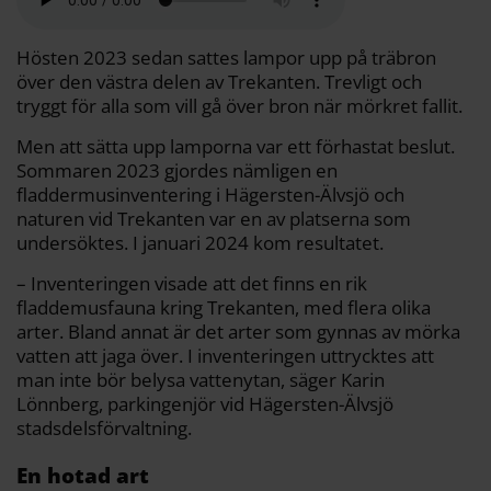
o
e
i
t
o
r
n
k
k
Hösten 2023 sedan sattes lampor upp på träbron
över den västra delen av Trekanten. Trevligt och
tryggt för alla som vill gå över bron när mörkret fallit.
Men att sätta upp lamporna var ett förhastat beslut.
Sommaren 2023 gjordes nämligen en
fladdermusinventering i Hägersten-Älvsjö och
naturen vid Trekanten var en av platserna som
undersöktes. I januari 2024 kom resultatet.
– Inventeringen visade att det finns en rik
fladdemusfauna kring Trekanten, med flera olika
arter. Bland annat är det arter som gynnas av mörka
vatten att jaga över. I inventeringen uttrycktes att
man inte bör belysa vattenytan, säger Karin
Lönnberg, parkingenjör vid Hägersten-Älvsjö
stadsdelsförvaltning.
En hotad art