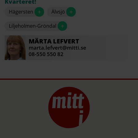
Kvarteret!
+
+
Hägersten
Älvsjö
+
Liljeholmen-Gröndal
MÄRTA
LEFVERT
marta.lefvert@mitti.se
08-550 550 82