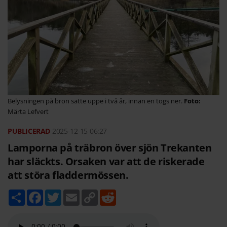
Belysningen på bron satte uppe i två år, innan en togs ner.
Märta Lefvert
2025-12-15
06:27
Lamporna på träbron över sjön Trekanten
har släckts. Orsaken var att de riskerade
att störa fladdermössen.
D
F
T
E
C
R
e
a
w
m
o
e
l
c
i
a
p
d
a
e
t
i
y
d
b
t
l
L
i