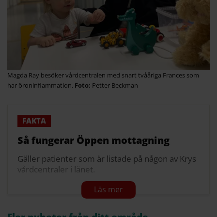
Magda Ray besöker vårdcentralen med snart tvååriga Frances som
har öroninflammation.
Petter Beckman
Så fungerar Öppen mottagning
Gäller patienter som är listade på någon av Krys
vårdcentraler i länet.
Ett antal tider läggs upp i appen varje morgon.
Patienten väljer en tid och anmäler sig i
receptionen på det klockslaget.
Fler nyheter från ditt område –