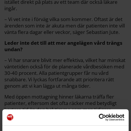
istället direkt på plats av ett team där också läkare
ingår.
– Vi vet inte i förväg vilka som kommer. Oftast är det
ärenden som inte är akuta men där patienten inte vill
vänta flera dagar eller veckor, säger Sebastian Jute.
Leder inte det till att mer angelägen vård trängs
undan?
– Vi har snarare blivit mer effektiva, vilket har minskat
väntetiden också för de planerade vårdbesöken med
30-40 procent. Alla patientgrupper får nu vård
snabbare. Vi lyckas fortfarande att prioritera rätt
genom att vi kan lägga ut många tider.
Med öppen mottagning hinner läkarna träffa fler
patienter, eftersom det ofta räcker med betydligt
kortare tid än den halvtimme som man tidigare
normalt sett har avsatt per patient, förklarar
Sebastian Jute.