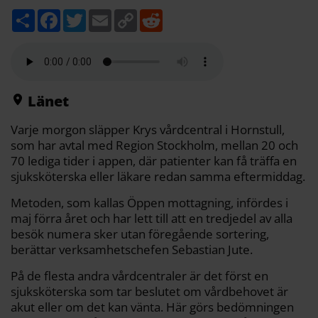
D
F
T
E
C
R
e
a
w
m
o
e
l
c
i
a
p
d
a
e
t
i
y
d
b
t
l
L
i
o
e
i
t
o
r
n
k
k
Länet
Varje morgon släpper Krys vårdcentral i Hornstull,
som har avtal med Region Stockholm, mellan 20 och
70 lediga tider i appen, där patienter kan få träffa en
sjuksköterska eller läkare redan samma eftermiddag.
Metoden, som kallas Öppen mottagning, infördes i
maj förra året och har lett till att en tredjedel av alla
besök numera sker utan föregående sortering,
berättar verksamhetschefen Sebastian Jute.
På de flesta andra vårdcentraler är det först en
sjuksköterska som tar beslutet om vårdbehovet är
akut eller om det kan vänta. Här görs bedömningen