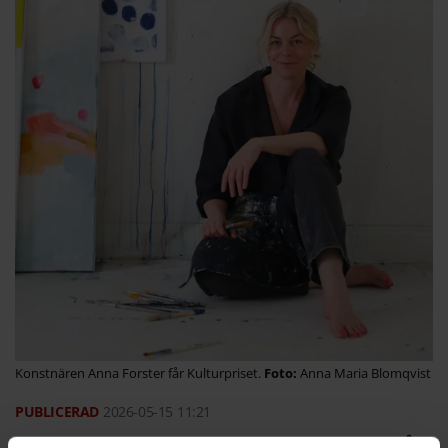
Konstnären Anna Forster får Kulturpriset.
Anna Maria Blomqvist
2026-05-15
11:21
Anna Forster och Rebecka Johannesson får