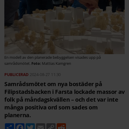
En modell av den planerade bebyggelsen visades upp på
samrådsmötet.
Mattias Kamgren
2024-08-27
11:30
Samrådsmötet om nya bostäder på
Filipstadsbacken i Farsta lockade massor av
folk på måndagskvällen – och det var inte
många positiva ord som sades om
planerna.
D
F
T
E
C
R