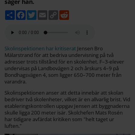
säger han.
D
F
T
E
C
R
e
a
w
m
o
e
l
c
i
a
p
d
a
e
t
i
y
d
b
t
l
L
i
o
e
i
t
o
r
n
k
k
Skolinspektionen har kritiserat
Jensen Bro
Mälarstrand för att bedriva undervisning på två
adresser trots tillstånd för en skolenhet. F–3-elever
undervisas på Landbovägen 2 och årskurs 4–9 på
Bondhagsvägen 4, som ligger 650–700 meter från
varandra.
Skolinspektionen anser att detta innebär att skolan
bedriver två skolenheter, vilket är en allvarlig brist. Vid
etableringskontrollen uppgav Jensen att byggnaderna
skulle ligga 200 meter isär. Skolchefen Mats Rosén
har tidigare avfärdat kritiken som "helt taget ur
luften."