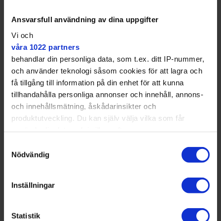
Ansvarsfull användning av dina uppgifter
Vi och
våra 1022 partners
behandlar din personliga data, som t.ex. ditt IP-nummer,
och använder teknologi såsom cookies för att lagra och
få tillgång till information på din enhet för att kunna
tillhandahålla personliga annonser och innehåll, annons-
Över tusen personer besökte firandet 2012. Då med den gamla
och innehållsmätning, åskådarinsikter och
stången.
Danderyds hembygdsförening
produktutveckling. Du kan själv välja vilka som får
använda din data och i vilka syften.
Samtyckesval
Med din tillåtelse skulle vi även vilja:
Nödvändig
Samla in information om din geografiska plats
Folk i dag har alldeles för
som kan ha en noggrannhet på upp till flera meter
Inställningar
mycket och det finns ingen tid
Identifiera din enhet genom att aktivt skanna den
över för ideellt arbete.
för specifika kännetecken (fingeravtryck)
Statistik
Ta reda på mer om hur dina personliga uppgifter