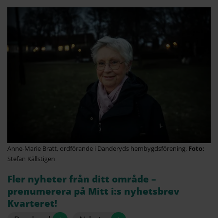
Anne-Marie Bratt, ordförande i Danderyds hembygdsförening.
Stefan Källstigen
Fler nyheter från ditt område –
prenumerera på Mitt i:s nyhetsbrev
Kvarteret!