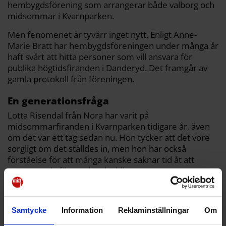
hembygdsförening som arrangerar både valborg och
midsommar i Kvarnparken.
Men fenomenet är tyvärr inget nytt. Enligt Anne-
Marie Bratt har hembygdsföreningen under många år
haft svårt att hitta personer som vill ansvara för
publika högtidsfiranden i Danderyd. Det framgår av
gamla protokoll från föreningen.
En generationsfråga
Lotta Risendal från Nora har varit på
midsommarfiranden i Kvarnparken tidigare år, även
om det var ett tag sedan nu. Hon tycker att det vore
sorgligt om det ställdes in, men hon har också
förståelse för att många kanske saknar tid åt att
engagera sig för att det ska bli av.
Samtycke
Information
Reklaminställningar
Om