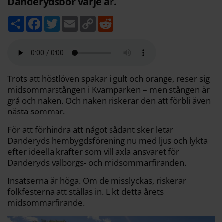
Danderydsbor varje år.
D
F
T
E
C
R
e
a
w
m
o
e
l
c
i
a
p
d
a
e
t
i
y
d
b
t
l
L
i
o
e
i
t
o
r
n
k
k
Trots att höstlöven spakar i gult och orange, reser sig
midsommarstången i Kvarnparken – men stången är
grå och naken. Och naken riskerar den att förbli även
nästa sommar.
För att förhindra att något sådant sker letar
Danderyds hembygdsförening nu med ljus och lykta
efter ideella krafter som vill axla ansvaret för
Danderyds valborgs- och midsommarfiranden.
Insatserna är höga. Om de misslyckas, riskerar
folkfesterna att ställas in. Likt detta årets
midsommarfirande.