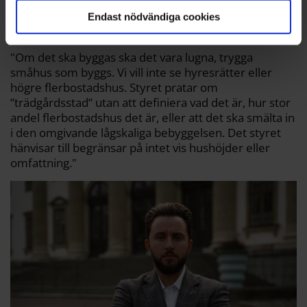
Oskar Weinmar (M).
Mikael Andersson
Endast nödvändiga cookies
Oskar Weinmar (M):
"Om det ska byggas ska det vara lugna, trygga
småhus som byggs. Vi vill inte se hyresrätter eller
högre flerbostadshus. Styret pratar om
”trädgårdsstad” utan att definiera vad det är, hur stor
andel flerbostadshus det är, eller att det ska smälta in
i den omgivande lågskaliga bebyggelsen. Det styret
hänvisar till begränsar på intet vis hushöjder eller
omfattning."