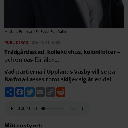
Mathais Bohman (S).
Eva Dalin
2026-05-31
07:00
Trädgårdsstad, kollektivhus, kolonilotter –
och en oas för äldre.
Vad partierna i Upplands Väsby vill se på
Barfota-Lasses tomt skiljer sig åt en del.
D
F
T
E
C
R
e
a
w
m
o
e
l
c
i
a
p
d
a
e
t
i
y
d
b
t
l
L
i
o
e
i
t
o
r
n
k
k
Mittenstyret: