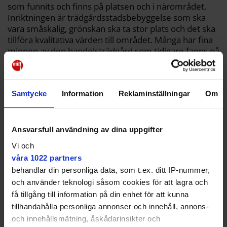
som funnits och finns på platsen och i närområdet.
Inriktningen är trädgårdsstadsbebyggelse som ska
vara småskalig, grönskan ska ta stor plats och det ska
tillföra kvalitativa värden till området. Många har fina
minnen av den handelsträdgård som tidigare fanns på
platsen. Vi vill inte ha någon tät och hög skala."
Samtycke
Information
Reklaminställningar
Om
Ansvarsfull användning av dina uppgifter
Vi och
våra 1022 partners
behandlar din personliga data, som t.ex. ditt IP-nummer,
och använder teknologi såsom cookies för att lagra och
få tillgång till information på din enhet för att kunna
tillhandahålla personliga annonser och innehåll, annons-
och innehållsmätning, åskådarinsikter och
Päivi Verdier (V).
Privat