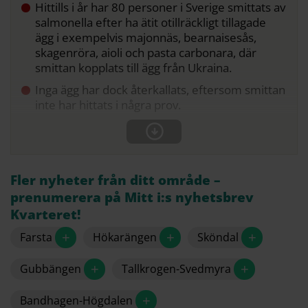
Hittills i år har 80 personer i Sverige smittats av
salmonella efter ha ätit otillräckligt tillagade
ägg i exempelvis majonnäs, bearnaisesås,
skagenröra, aioli och pasta carbonara, där
smittan kopplats till ägg från Ukraina.
Inga ägg har dock återkallats, eftersom smittan
inte har hittats i några prov.
Fler nyheter från ditt område –
prenumerera på Mitt i:s nyhetsbrev
Kvarteret!
+
+
+
Farsta
Hökarängen
Sköndal
+
+
Gubbängen
Tallkrogen-Svedmyra
+
Bandhagen-Högdalen