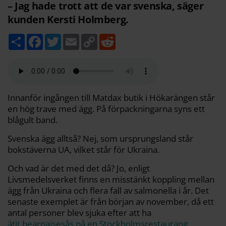
– Jag hade trott att de var svenska, säger
kunden Kersti Holmberg.
D
F
T
E
C
R
e
a
w
m
o
e
l
c
i
a
p
d
a
e
t
i
y
d
b
t
l
L
i
o
e
i
t
o
r
n
k
k
Innanför ingången till Matdax butik i Hökarängen står
en hög trave med ägg. På förpackningarna syns ett
blågult band.
Svenska ägg alltså? Nej, som ursprungsland står
bokstäverna UA, vilket står för Ukraina.
Och vad är det med det då? Jo, enligt
Livsmedelsverket finns en misstänkt koppling mellan
ägg från Ukraina och flera fall av salmonella i år. Det
senaste exemplet är från början av november, då ett
antal personer blev sjuka efter att ha
ätit bearnaisesås på en Stockholmsrestaurang
.