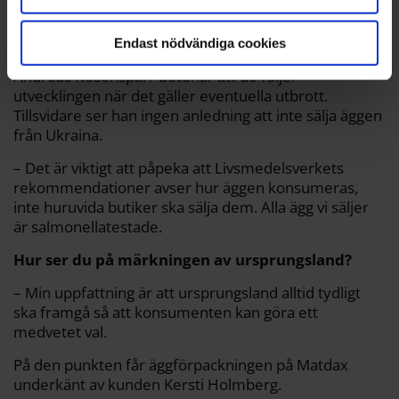
Kundkritiken: ”Måste märka upp dem
Endast nödvändiga cookies
bättre”
Andreas Rosensparr betonar att de följer
utvecklingen när det gäller eventuella utbrott.
Tillsvidare ser han ingen anledning att inte sälja äggen
från Ukraina.
– Det är viktigt att påpeka att Livsmedelsverkets
rekommendationer avser hur äggen konsumeras,
inte huruvida butiker ska sälja dem. Alla ägg vi säljer
är salmonellatestade.
Hur ser du på märkningen av ursprungsland?
– Min uppfattning är att ursprungsland alltid tydligt
ska framgå så att konsumenten kan göra ett
medvetet val.
På den punkten får äggförpackningen på Matdax
underkänt av kunden Kersti Holmberg.