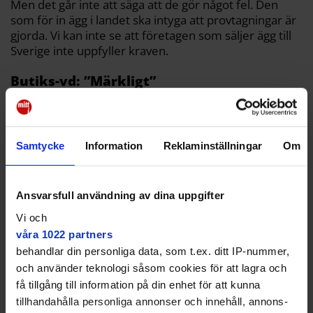
Men det går inte att säga att de gör något fel. Den
som för in ägg i landet ska intyga att provtagningar är
gjorda. Vi kan inte se att företagen som säljer ägg till
Sverige inte uppfyller kraven.
Butiks-vd: ”Märkligt”
Andreas Rosensparr är vd för Matdax i Hökarängen
och bekräftar att ukrainska ägg säljs även i butikerna i
Hagsätra och Högdalen.
Samtycke
Information
Reklaminställningar
Om
Ansvarsfull användning av dina uppgifter
Det är problematiskt när vi ser
Vi och
våra 1022 partners
att många blir sjuka.
behandlar din personliga data, som t.ex. ditt IP-nummer,
och använder teknologi såsom cookies för att lagra och
Han vill inte ifrågasätta Livsmedelsverket, men tycker
få tillgång till information på din enhet för att kunna
att fokuset på ukrainska ägg är olyckligt.
tillhandahålla personliga annonser och innehåll, annons-