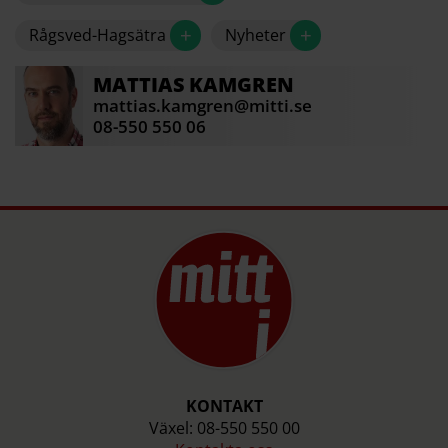
+
+
Rågsved-Hagsätra
Nyheter
MATTIAS
KAMGREN
mattias.kamgren@mitti.se
08-550 550 06
KONTAKT
Växel: 08-550 550 00