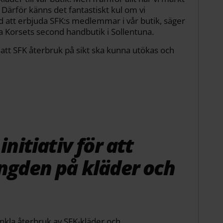
 Därför känns det fantastiskt kul om vi
d att erbjuda SFK:s medlemmar i vår butik, säger
a Korsets second handbutik i Sollentuna.
tt SFK återbruk på sikt ska kunna utökas och
initiativ för att
ängden på kläder och
enkla återbruk av SFK-kläder och