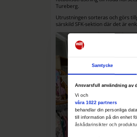
Tureberg.
Utrustningen sorteras och görs till
särskild SFK-sektion där det är enk
Samtycke
Ansvarsfull användning av d
Vi och
våra 1022 partners
behandlar din personliga data
till information på din enhet
åskådarinsikter och produktut