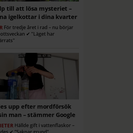
lp till att lösa mysteriet –
na igelkottar i dina kvarter
R
För tredje året i rad – nu börjar
kottsveckan ✔ "Läget har
ärrats"
es upp efter mordförsök
sin man – stämmer Google
ETER
Hällde gift i vattenflaskor –
des ✔ ”Saknar grund”