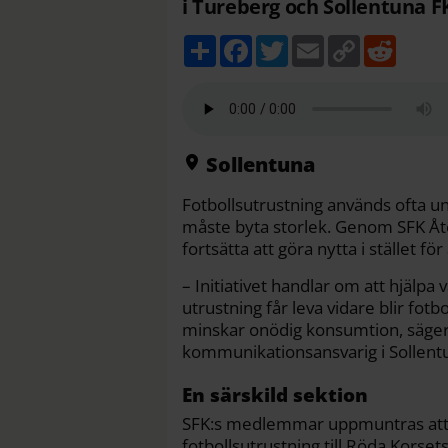
i Tureberg och Sollentuna 
D
F
T
E
C
R
e
a
w
m
o
e
l
c
i
a
p
d
a
e
t
i
y
d
b
t
l
L
i
o
e
i
t
o
r
n
k
k
Sollentuna
Fotbollsutrustning används ofta u
måste byta storlek. Genom SFK Åt
fortsätta att göra nytta i stället f
– Initiativet handlar om att hjälpa
utrustning får leva vidare blir fotb
minskar onödig konsumtion, säge
kommunikationsansvarig i Sollent
En särskild sektion
SFK:s medlemmar uppmuntras att 
fotbollsutrustning till Röda Korse