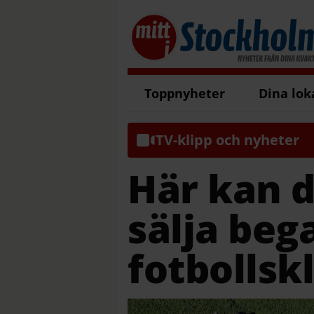
Toppnyheter
Dina lok
TV-klipp och nyheter
Här kan 
sälja be
fotbollsk