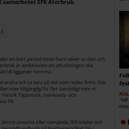
FK samarbetet SFK Återbruk.
nder en kort period innan barn växer ur den och
erbruk är ambitionen att utrustningen ska
ör att bli liggande hemma.
Fol
 varandra och ta vara på det som redan finns. När
fes
ollen mer tillgänglig för fler samtidigt som vi
KUL
r Henrik Täppmark, marknads- och
"Vil
una FK.
musi
lämna urvuxna eller oanvända SFK-kläder och
ts secondhandbutik på Hvidovrestråket 3A i