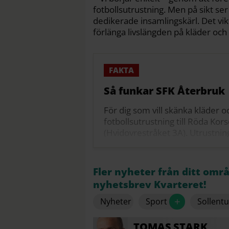
fotbollsutrustning. Men på sikt ser
dedikerade insamlingskärl. Det viktig
förlänga livslängden på kläder oc
Så funkar SFK Återbruk
För dig som vill skänka kläder o
fotbollsutrustning till Röda Ko
(Hvidovrestråket 3A). Utrustning
spelare.
För dig som vill handla: I butike
Fler nyheter från ditt omr
kan hitta SFK-kläder och fotboll
nyhetsbrev Kvarteret!
Intäkterna från försäljningen ko
+
Nyheter
Sport
Sollent
I sommar är butiken öppen 11–1
11–17 måndag–fredag.
TOMAS
STARK