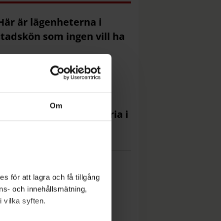
Här är lägenheterna i
tadskön som ingen vill ha
M: Flytta
ulanshelikoptern till
omma
Om
De fixar husvagnspizzeria i
dgården
 för att lagra och få tillgång
nons- och innehållsmätning,
 vilka syften.