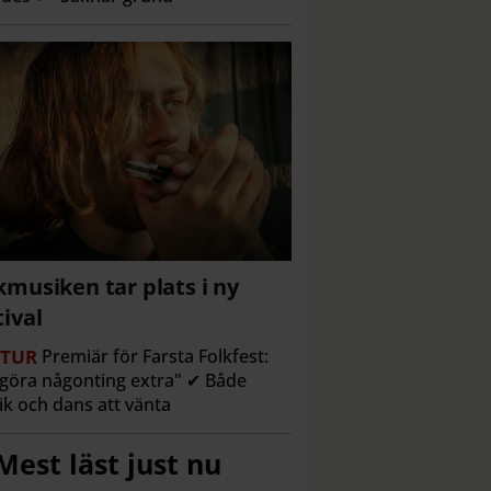
kmusiken tar plats i ny
tival
TUR
Premiär för Farsta Folkfest:
l göra någonting extra" ✔ Både
k och dans att vänta
Mest läst just nu