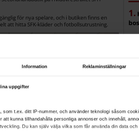
gänglig för nya spelare, och i butiken finns en
bos
elt att hitta SFK-kläder och fotbollsutrustning.
amb
Br
Information
Reklaminställningar
trä
ina uppgifter
, som t.ex. ditt IP-nummer, och använder teknologi såsom cookies
 för att kunna tillhandahålla personliga annonser och innehåll, an
veckling. Du kan själv välja vilka som får använda din data och i