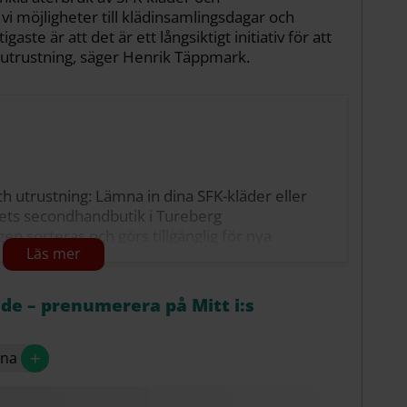
 vi möjligheter till klädinsamlingsdagar och
aste är att det är ett långsiktigt initiativ för att
h utrustning, säger Henrik Täppmark.
ch utrustning: Lämna in dina SFK-kläder eller
rsets secondhandbutik i Tureberg
en sorteras och görs tillgänglig för nya
n finns en särskild SFK-sektion där du enkelt
åde – prenumerera på Mitt i:s
sutrustning.
mmer att tillfalla Röda Korsets hjälparbete.
+
una
7 tisdag och torsdagar. Ordinarie öppettid är