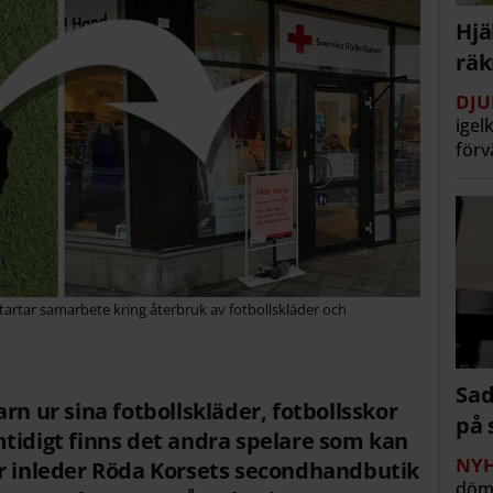
Hjä
räk
DJU
igel
förv
tartar samarbete kring återbruk av fotbollskläder och
Sad
rn ur sina fotbollskläder, fotbollsskor
på 
tidigt finns det andra spelare som kan
NYH
ör inleder Röda Korsets secondhandbutik
döm