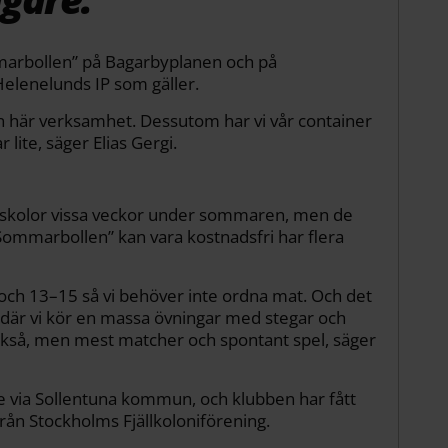
arbollen” på Bagarbyplanen och på
 Helenelunds IP som gäller.
 här verksamhet. Dessutom har vi vår container
lite, säger Elias Gergi.
sskolor vissa veckor under sommaren, men de
 ”Sommarbollen” kan vara kostnadsfri har flera
 och 13–15 så vi behöver inte ordna mat. Och det
p där vi kör en massa övningar med stegar och
ckså, men mest matcher och spontant spel, säger
e via Sollentuna kommun, och klubben har fått
ån Stockholms Fjällkoloniförening.