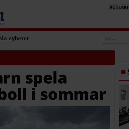
KONTAKTA
ala nyheter
arn spela
tboll i sommar