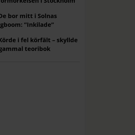
förmörkelsen i Stockholm
De bor mitt i Solnas
gboom: ”Inkilade”
Körde i fel körfält – skyllde
gammal teoribok