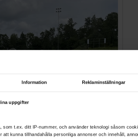
Information
Reklaminställningar
ina uppgifter
k och Matteo Salehi Zander lirar englugg.
Tomas Stark
otboll. Han spelar hemma hela tiden. Så vi frågade
ollentuna var en bra klubb, säger hans mamma
, som t.ex. ditt IP-nummer, och använder teknologi såsom cookies
 för att kunna tillhandahålla personliga annonser och innehåll, an