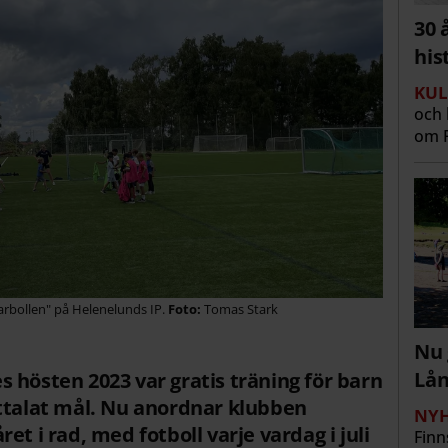
30 
his
KUL
och 
om R
arbollen" på Helenelunds IP.
Tomas Stark
Nu 
Lå
 hösten 2023 var gratis träning för barn
uttalat mål. Nu anordnar klubben
NYH
et i rad, med fotboll varje vardag i juli
Finn