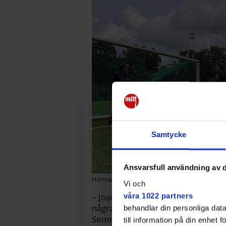
Samtycke
Ansvarsfull användning av d
Hannah Abdelhamid står i mål när Josef Ertür
Vi och
– Josef är väldigt intresserad av f
våra 1022 partners
några bekanta och de sa att FC S
behandlar din personliga data
Semra Ertürk.
till information på din enhet