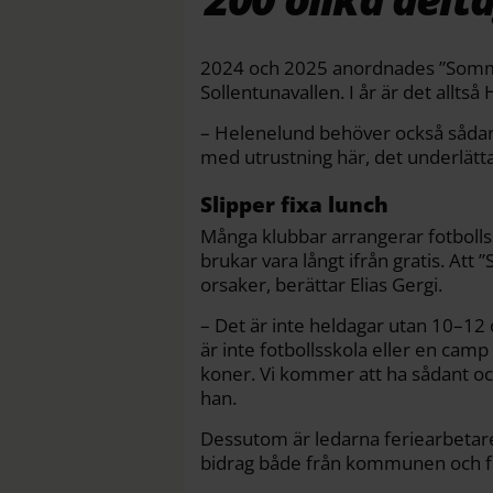
2024 och 2025 anordnades ”Somm
Sollentunavallen. I år är det alltså
– Helenelund behöver också sådan
med utrustning här, det underlättar 
Slipper fixa lunch
Många klubbar arrangerar fotboll
brukar vara långt ifrån gratis. Att
orsaker, berättar Elias Gergi.
– Det är inte heldagar utan 10–12
är inte fotbollsskola eller en cam
koner. Vi kommer att ha sådant o
han.
Dessutom är ledarna feriearbetar
bidrag både från kommunen och fr