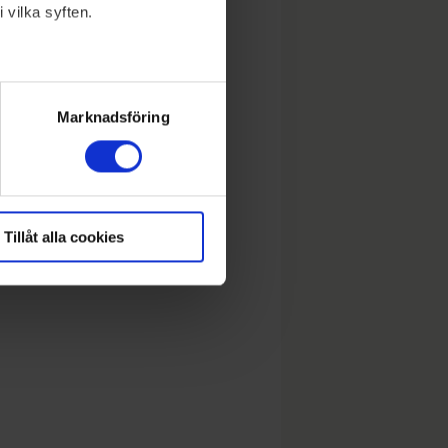
 vilka syften.
lera meter
ryck)
Marknadsföring
Tillåt alla cookies