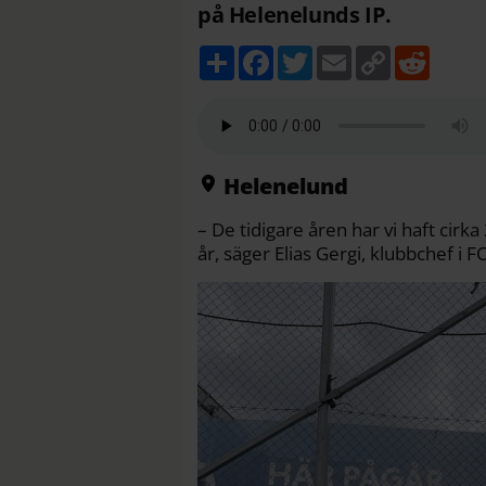
på Helenelunds IP.
D
F
T
E
C
R
e
a
w
m
o
e
l
c
i
a
p
d
a
e
t
i
y
d
b
t
l
L
i
o
e
i
t
o
r
n
k
k
Helenelund
– De tidigare åren har vi haft cirka
år, säger Elias Gergi, klubbchef i F