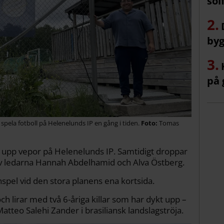
sol
byg
på 
 spela fotboll på Helenelunds IP en gång i tiden.
Tomas
r upp vepor på Helenelunds IP. Samtidigt droppar
av ledarna Hannah Abdelhamid och Alva Östberg.
spel vid den stora planens ena kortsida.
 lirar med två 6-åriga killar som har dykt upp –
Matteo Salehi Zander i brasiliansk landslagströja.