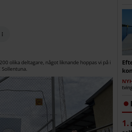
Eft
 200 olika deltagare, något liknande hoppas vi på i
C Sollentuna.
kom
NYH
tvin