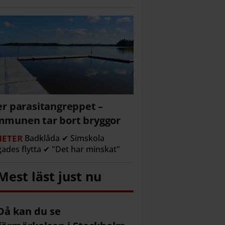
er parasitangreppet –
munen tar bort bryggor
ETER
Badklåda ✔ Simskola
gades flytta ✔ "Det har minskat"
Mest läst just nu
Då kan du se