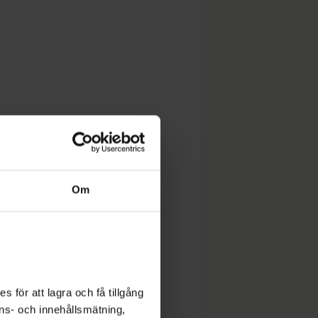
Om
 för att lagra och få tillgång
nons- och innehållsmätning,