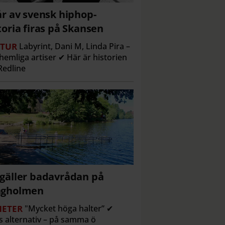
år av svensk hiphop-
toria firas på Skansen
TUR
Labyrint, Dani M, Linda Pira –
hemliga artiser ✔ Här är historien
edline
gäller badavrådan på
ngholmen
ETER
"Mycket höga halter” ✔
s alternativ – på samma ö