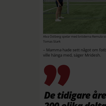
Alva Östberg spelar med bröderna Remula som
Tomas Stark
– Mamma hade sett något om fotbo
ville hänga med, säger Mridesh.
De tidigare åre
200 olika delt