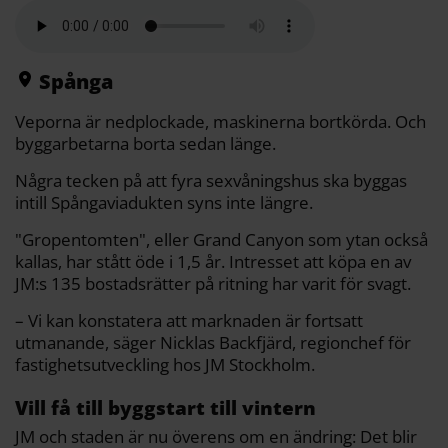
a
e
t
i
y
d
b
t
l
L
i
o
e
i
t
o
r
n
k
k
Spånga
Veporna är nedplockade, maskinerna bortkörda. Och
byggarbetarna borta sedan länge.
Några tecken på att fyra sexvåningshus ska byggas
intill Spångaviadukten syns inte längre.
"Gropentomten", eller Grand Canyon som ytan också
kallas, har stått öde i 1,5 år. Intresset att köpa en av
JM:s 135 bostadsrätter på ritning har varit för svagt.
– Vi kan konstatera att marknaden är fortsatt
utmanande, säger Nicklas Backfjärd, regionchef för
fastighetsutveckling hos JM Stockholm.
Vill få till byggstart till vintern
JM och staden är nu överens om en ändring: Det blir