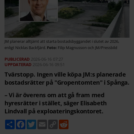
JM planerar alltjämt att starta bostadsbyggandet i slutet av 2026,
enligt Nicklas Backfjärd.
Filip Magnusson och JM/Pressbild
2026-06-16
07:27
2026-06-16 09:51
Tvärstopp. Ingen ville köpa JM:s planerade
bostadsrätter på "Gropentomten" i Spånga.
– Vi är överens om att gå fram med
hyresrätter i stället, säger Elisabeth
Lindvall på exploateringskontoret.
D
F
T
E
C
R
e
a
w
m
o
e
l
c
i
a
p
d