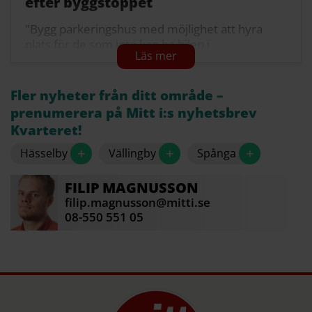
efter byggstoppet
"Bygg parkeringshus med möjlighet att hyra
plats för de som inte kan ha bilen i
Bromstensstaden."
"Bygg hyresrätter med skaplig hyra så
Fler nyheter från ditt område –
försvinner de nog i ett nafs."
prenumerera på Mitt i:s nyhetsbrev
"Skulle vara trevligt med ett grönområde i stället
Kvarteret!
där".
+
+
+
Hässelby
Vällingby
Spånga
"Det var väl dödsdömt från början - bygga dyra
lägenheter med en trafikerad väg runt. Bygg
FILIP
MAGNUSSON
parkering och en vacker rondell istället."
filip.magnusson@mitti.se
08-550 551 05
Källa: Facebook