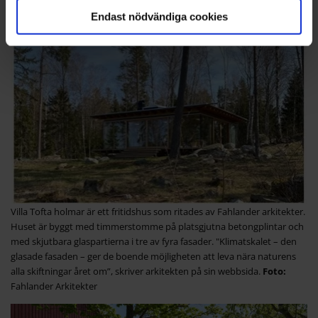
Endast nödvändiga cookies
Villa Tofta holmar är ett fritidshus som ritades av Fahlander arkitekter.
Huset är byggt med timmerstomme på platsgjutna betongplintar och
med skjutbara glaspartierna i tre av fyra fasader. "Klimatskalet – den
glasade fasaden – ger de boende möjligheten att leva nära naturens
alla skiftningar året om”, skriver arkitekten på sin webbsida.
Fahlander Arkitekter