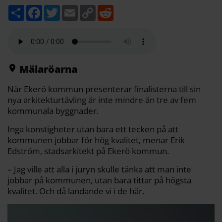
D
F
T
E
C
R
e
a
w
m
o
e
l
c
i
a
p
d
a
e
t
i
y
d
b
t
l
L
i
o
e
i
t
o
r
n
k
k
Mälaröarna
När Ekerö kommun presenterar finalisterna till sin
nya arkitekturtävling är inte mindre än tre av fem
kommunala byggnader.
Inga konstigheter utan bara ett tecken på att
kommunen jobbar för hög kvalitet, menar Erik
Edström, stadsarkitekt på Ekerö kommun.
– Jag ville att alla i juryn skulle tänka att man inte
jobbar på kommunen, utan bara tittar på högsta
kvalitet. Och då landande vi i de här.