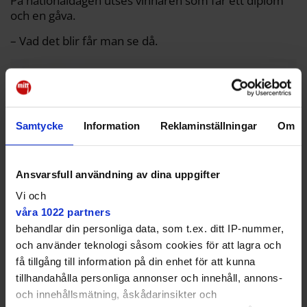
På nationaldagen utses vinnaren som får ett diplom
och en gåva.
– Vad det blir får man se då.
Samtycke
Information
Reklaminställningar
Om
Ansvarsfull användning av dina uppgifter
Vi och
våra 1022 partners
behandlar din personliga data, som t.ex. ditt IP-nummer,
och använder teknologi såsom cookies för att lagra och
få tillgång till information på din enhet för att kunna
tillhandahålla personliga annonser och innehåll, annons-
Villa Asknäs byggdes 2024 i Ekerö sommarstad och ritades av
och innehållsmätning, åskådarinsikter och
arkitektfirman Reppen Vilson. ”En vägledande faktor för den invändiga