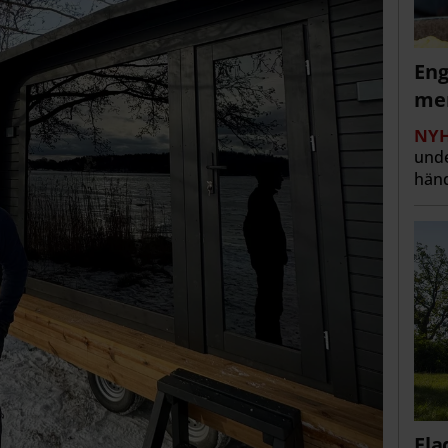
Eng
men
NYH
unde
händ
Fla