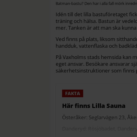
Batman-bastu? Den har i alla fall mörk inredn
Idén till det lilla bastuföretaget 
träning och hälsa. Bastun är vedeld
mer. Tanken är att man ska kunna
Ved finns på plats, liksom sittha
handduk, vattenflaska och badkläd
På Vaxholms stads hemsida kan ma
eget ansvar. Besökare ansvarar sjä
säkerhetsinstruktioner som finns p
Här finns Lilla Sauna
Österåker: Seglarvägen 23, Åk
Danderyd: Rösjöbadet, Danderyd 
för bastuvagnen