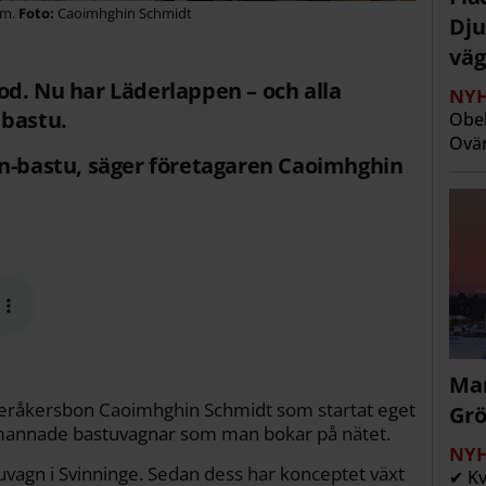
lm.
Caoimhghin Schmidt
Dju
väg
d. Nu har Läderlappen – och alla
NYH
 bastu.
Obeh
Ovän
an-bastu, säger företagaren Caoimhghin
Man
steråkersbon Caoimhghin Schmidt som startat eget
Grö
emannade bastuvagnar som man bokar på nätet.
NYH
tuvagn i Svinninge. Sedan dess har konceptet växt
✔ Kv