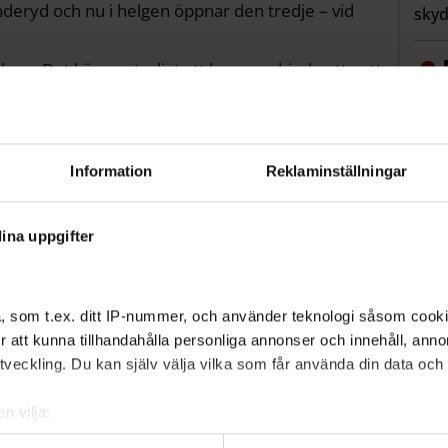
anderyd och nu i helgen öppnar den tredje – vid
skyd
lgen. Det känns otroligt att kunna erbjuda ett nytt
 hjälpa till med folkhälsan. Jag tror att många är
sig, säger Caoimhghin Schmidt.
äsa att den nya bastuvagnen placeras med både
fla
från staden.
Information
Reklaminställningar
fall
 6 augusti 2026, med möjlighet till förlängning om
ina uppgifter
sol
t samma upplägg som den första bastun i
, som t.ex. ditt IP-nummer, och använder teknologi såsom cookies
finare.
 för att kunna tillhandahålla personliga annonser och innehåll, an
Tvä
elt svart.
veckling. Du kan själv välja vilka som får använda din data och i
sitter?
n vilja:
om din geografiska plats som kan ha en noggrannhet på upp till f