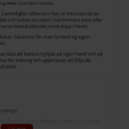
ing.
Caoimhghin Schmidt
fick Caoimhghin eftersom han är intresserad av
ad och bokas via nätet i två timmars pass eller
 varva bastubadandet med dopp i havet.
nddukar. Däremot får man ta med sig egen
er.
n läsa att bastun nyttjas på egen hand och på
lva för eldning och uppmanas att följa de
å plats.
ersberga
- fram till mars, företaget söker en ny plats