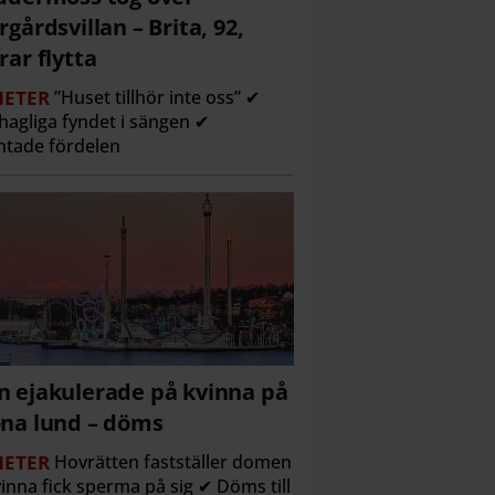
rgårdsvillan – Brita, 92,
rar flytta
ETER
”Huset tillhör inte oss” ✔
agliga fyndet i sängen ✔
tade fördelen
 ejakulerade på kvinna på
na lund – döms
ETER
Hovrätten fastställer domen
inna fick sperma på sig ✔ Döms till