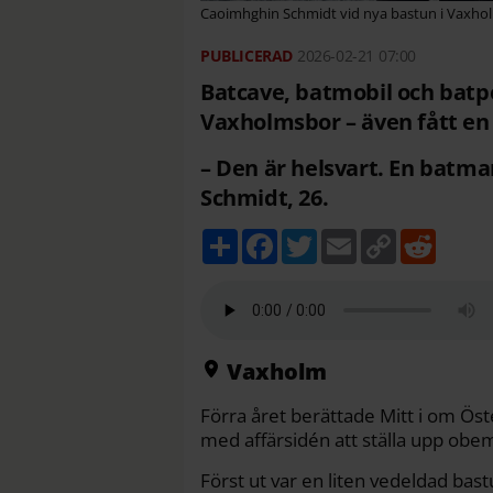
Caoimhghin Schmidt vid nya bastun i Vaxho
2026-02-21
07:00
Batcave, batmobil och batpo
Vaxholmsbor – även fått en
– Den är helsvart. En batm
Schmidt, 26.
D
F
T
E
C
R
e
a
w
m
o
e
l
c
i
a
p
d
a
e
t
i
y
d
b
t
l
L
i
o
e
i
t
o
r
n
k
k
Vaxholm
Förra året berättade Mitt i om Ö
med affärsidén att ställa upp ob
Först ut var en liten vedeldad bas