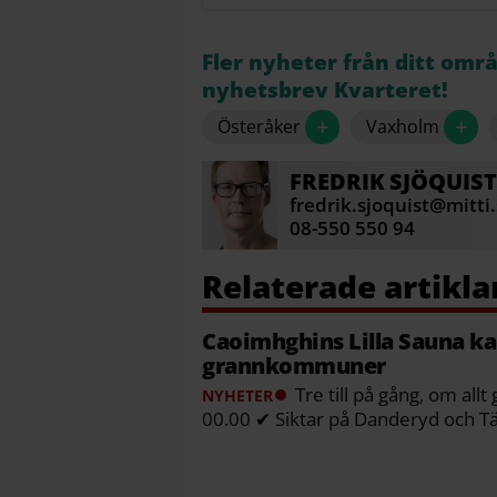
Vaxholm: Vid Fredriksstrandsb
Fler nyheter från ditt omr
Källa: Mitt i
nyhetsbrev Kvarteret!
+
+
Österåker
Vaxholm
FREDRIK
SJÖQUIST
fredrik.sjoquist@mitti
08-550 550 94
Caoimhghins Lilla Sauna kan
grannkommuner
Tre till på gång, om all
NYHETER
00.00 ✔ Siktar på Danderyd och T