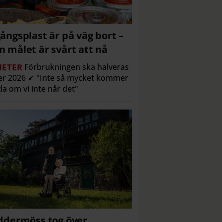
ångsplast är på väg bort –
 målet är svårt att nå
ETER
Förbrukningen ska halveras
r 2026 ✔ "Inte så mycket kommer
a om vi inte når det"
ddermöss tog över