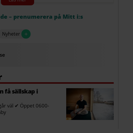
adet, Vaxön
åde – prenumerera på Mitt i:s
+
Nyheter
.se
 få sällskap i
t går väl ✔ Öppet 0600-
äby