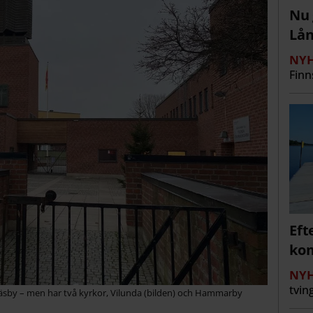
Nu 
Lå
NYH
Finn
Eft
kom
NYH
tvin
sby – men har två kyrkor, Vilunda (bilden) och Hammarby