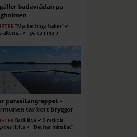
gäller badavrådan på
ngholmen
ETER
"Mycket höga halter” ✔
s alternativ – på samma ö
er parasitangreppet –
munen tar bort bryggor
ETER
Badklåda ✔ Simskola
gades flytta ✔ "Det har minskat"