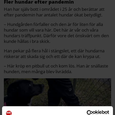
Fler hundar efter pandemin
Han har själv bott i området i 25 år och berättar att
efter pandemin har antalet hundar ökat betydligt.
– Hundgården förfaller och den är för liten för alla
hundar som vill vara här. Det här är vår och våra
hundars träffpunkt. Därför vore det önskvärt om den
kunde hållas i bra skick.
Han pekar på flera hål i stängslet, ett där hundarna
riskerar att skada sig och ett där de kan krypa ut.
– Här kröp en pitbull ut och kom lös. Han är snällaste
hunden, men många blev livrädda.