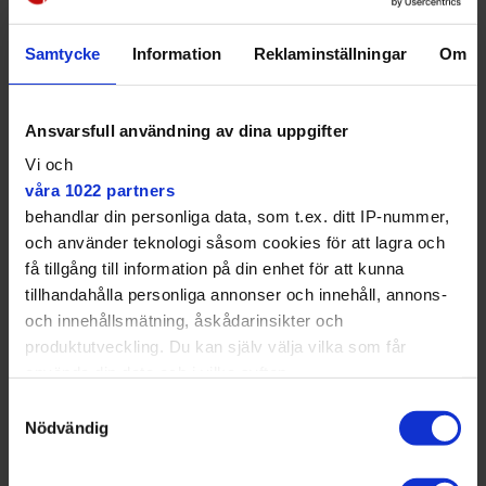
Samtycke
Information
Reklaminställningar
Om
Ansvarsfull användning av dina uppgifter
Det är flera hål i stängslet där hundarna kan smita ut. Funny verkar
Vi och
undra vad husse Sigge håller på med...
Mikael Andersson
våra 1022 partners
behandlar din personliga data, som t.ex. ditt IP-nummer,
och använder teknologi såsom cookies för att lagra och
få tillgång till information på din enhet för att kunna
tillhandahålla personliga annonser och innehåll, annons-
Det här är vår och våra hundars
och innehållsmätning, åskådarinsikter och
träffpunkt.
produktutveckling. Du kan själv välja vilka som får
använda din data och i vilka syften.
Utanför staketet står Inga-Lill Hallin och Lena
Samtyckesval
Andersson med småhundarna Molly och Tilda.
Med din tillåtelse skulle vi även vilja:
Nödvändig
Samla in information om din geografiska plats
– Vi väntar till de större hundarna sprungit av sig, det
som kan ha en noggrannhet på upp till flera meter