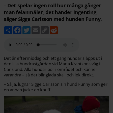
– Det spelar ingen roll hur många gånger
man felanmäler, det händer ingenting,
säger Sigge Carlsson med hunden Funny.
D
F
T
E
C
R
e
a
w
m
o
e
l
c
i
a
p
d
a
e
t
i
y
d
b
t
l
L
i
o
e
i
t
o
r
n
k
k
Det är eftermiddag och ett gäng hundar släpps ut i
den lilla hundrastgården vid Maria Krantzons väg i
Carlslund. Alla hundar bor i området och känner
varandra – så det blir glada skall och lek direkt.
– Så ja, lugnar Sigge Carlsson sin hund Funny som ger
en annan jycke en knuff.