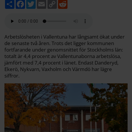
D
F
T
E
C
R
e
a
w
m
o
e
l
c
i
a
p
d
a
e
t
i
y
d
b
t
l
L
i
o
e
i
t
o
r
n
k
k
Arbetslösheten i Vallentuna har långsamt ökat under
de senaste två åren. Trots det ligger kommunen
fortfarande under genomsnittet för Stockholms län:
totalt är 4,4 procent av Vallentunaborna arbetslösa,
jämfört med 7,4 procent i länet. Endast Danderyd,
Ekerö, Nykvarn, Vaxholm och Värmdö har lägre
siffror.