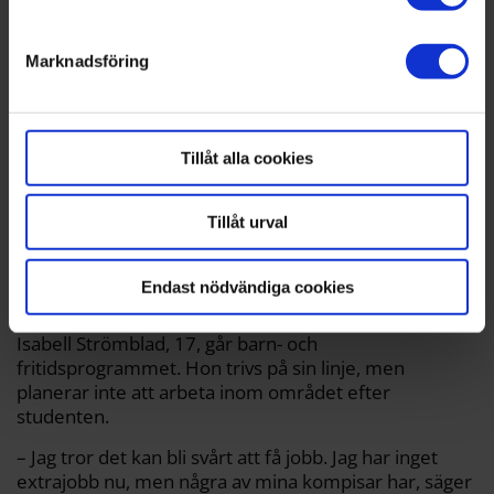
behandlas och ställ in dina preferenser i
detaljsektionen
Marknadsföring
. Du kan ändra eller dra tillbaka ditt samtycke när som
helst från cookie-förklaringen.
Tillåt alla cookies
Tillåt urval
Endast nödvändiga cookies
Isabell Strömblad.
Annika Staf
Isabell Strömblad, 17, går barn- och
fritidsprogrammet. Hon trivs på sin linje, men
planerar inte att arbeta inom området efter
studenten.
– Jag tror det kan bli svårt att få jobb. Jag har inget
extrajobb nu, men några av mina kompisar har, säger