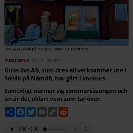
Butiken i Solvik på Nämdö.
Eva Tonström
2024-02-24
08:00
Guns livs AB, som drev all verksamhet ute i
Solvik på Nämdö, har gått i konkurs.
Samtidigt närmar sig sommarsäsongen och
än är det oklart vem som tar över.
D
F
T
E
C
R
e
a
w
m
o
e
l
c
i
a
p
d
a
e
t
i
y
d
b
t
l
L
i