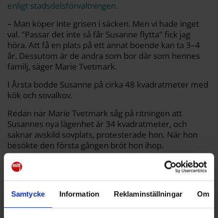
enligt stadsdelsförvaltningen.
– Man köper inte grisen i säcken. Men vi hade inget
val. "Passar det inte så får Susanne flytta" fick jag
höra. Att få en plats på ett annat boende kan ta 3–4
år. Dessutom är de andra som bor där som hennes
familj, säger Marie Tvetmark.
I Årsta bodde Susanne på cirka 48 kvadratmeter med
kök och sovalkov.
Redan när Marie Tvetmark såg på ritningen att
Susannes nya lägenhet är 34 kvadratmeter, och
saknar avskild sovplats, protesterade hon. När hon
besökte den första gången bröt hon ihop.
– Jag började storböla, säger Marie Tvetmark.
Samtycke
Information
Reklaminställningar
Om