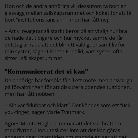
Hon och de andra anhöriga vill dessutom ta bort en
glasvägg mellan sällskapsrummet och köket för att få
bort ”institutionskänslan” – men har fått nej.
– Att vi reagerar så starkt beror på att vi såg hur bra
de hade det tidigare och hur mycket sämre de får
det. Jag är rädd att det blir ett väldigt ensamt liv för
min syster, säger Lisbeth Funelid, vars syster ofta
sitter i sällskapsrummet.
"Kommunicerat det vi kan"
De anhöriga har försökt få till ett möte med ansvariga
på förvaltningen för att diskutera boendesituationen,
men har fått nobben.
– Allt var ”klubbat och klart”. Det kändes som ett fuck
you-finger, säger Marie Tvetmark.
Agnes Mirota Haglund menar att det var bråttom
med flytten. Hon utesluter inte att det kan göras
anpassningar i framtiden om stadsdelen ser att det