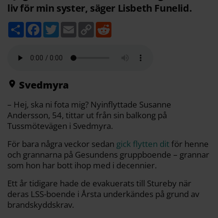
liv för min syster, säger Lisbeth Funelid.
D
F
T
E
C
R
e
a
w
m
o
e
l
c
i
a
p
d
a
e
t
i
y
d
b
t
l
L
i
o
e
i
t
o
r
n
k
k
Svedmyra
– Hej, ska ni fota mig? Nyinflyttade Susanne
Andersson, 54, tittar ut från sin balkong på
Tussmötevägen i Svedmyra.
För bara några veckor sedan
gick flytten dit
för henne
och grannarna på Gesundens gruppboende – grannar
som hon har bott ihop med i decennier.
Ett år tidigare hade de evakuerats till Stureby när
deras LSS-boende i Årsta underkändes på grund av
brandskyddskrav.