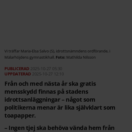
Vi träffar Maria-Elsa Salvo (S), idrottsnämndens ordförande, i
Mälarhöjdens gymnastikhall.
Mathilda Nilsson
2025-10-27
05:30
2025-10-27 12:10
Från och med nästa år ska gratis
mensskydd finnas på stadens
idrottsanläggningar – något som
politikerna menar är lika självklart som
toapapper.
– Ingen tjej ska behöva vända hem från