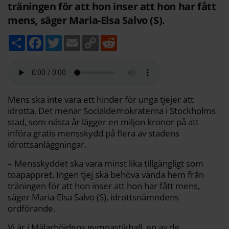
träningen för att hon inser att hon har fått
mens, säger Maria-Elsa Salvo (S).
D
F
T
E
C
R
e
a
w
m
o
e
l
c
i
a
p
d
a
e
t
i
y
d
b
t
l
L
i
o
e
i
t
o
r
n
k
k
Mens ska inte vara ett hinder för unga tjejer att
idrotta. Det menar Socialdemokraterna i Stockholms
stad, som nästa år lägger en miljon kronor på att
införa gratis mensskydd på flera av stadens
idrottsanläggningar.
– Mensskyddet ska vara minst lika tillgängligt som
toapappret. Ingen tjej ska behöva vända hem från
träningen för att hon inser att hon har fått mens,
säger Maria-Elsa Salvo (S), idrottsnämndens
ordförande.
Vi är i Mälarhöjdens gymnastikhall, en av de