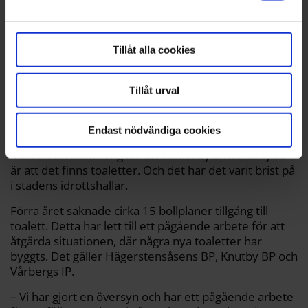
helst från cookie-förklaringen.
Tillåt alla cookies
"Genom att införa gratis mensskydd, så kommer vi skapa bättre
Tillåt urval
förutsättningar för tjejer att kunna idrotta," säger Maria-Elsa Salvo (S).
Mathilda Nilsson
Endast nödvändiga cookies
Brist på toaletter
Men en förutsättning för att kunna byta mensskydd
är att det finns toaletter. Och det har det varit brist på
i stadens idrottshallar.
Förra året saknade cirka 15 bollplaner tillgång till
toalett. Detta har lett till ett pågående arbete för att
åtgärda situationen, där några nya toaletter har
byggts. Det gäller Hägerstensåsens BP, Knutby BP och
Vårbergs IP.
– Vi har gjort en översyn och har ett pågående arbete