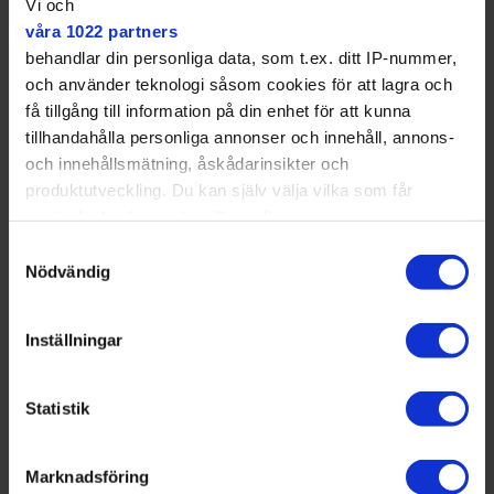
Vi och
våra 1022 partners
behandlar din personliga data, som t.ex. ditt IP-nummer,
och använder teknologi såsom cookies för att lagra och
få tillgång till information på din enhet för att kunna
Ska vara minst lika tillgängligt
tillhandahålla personliga annonser och innehåll, annons-
som toapappret.
och innehållsmätning, åskådarinsikter och
produktutveckling. Du kan själv välja vilka som får
Även Centerpartiet, Moderaterna och Liberalerna i
använda din data och i vilka syften.
stadshuset har tidigare lagt förslag om att menssäkra
Samtyckesval
idrottsplatser.
Med din tillåtelse skulle vi även vilja:
Nödvändig
Samla in information om din geografiska plats
som kan ha en noggrannhet på upp till flera meter
Inställningar
Identifiera din enhet genom att aktivt skanna den
för specifika kännetecken (fingeravtryck)
Statistik
Ta reda på mer om hur dina personliga uppgifter
behandlas och ställ in dina preferenser i
detaljsektionen
Marknadsföring
. Du kan ändra eller dra tillbaka ditt samtycke när som