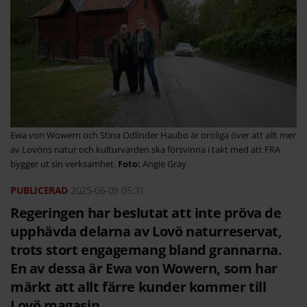
Ewa von Wowern och Stina Odlinder Haubo är oroliga över att allt mer
av Lovöns natur och kulturvärden ska försvinna i takt med att FRA
bygger ut sin verksamhet.
Angie Gray
2025-06-09
05:31
Regeringen har beslutat att inte pröva de
upphävda delarna av Lovö naturreservat,
trots stort engagemang bland grannarna.
En av dessa är Ewa von Wowern, som har
märkt att allt färre kunder kommer till
Lovö magasin.