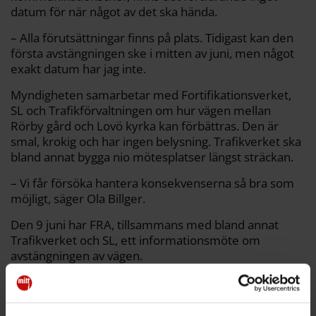
datum för när något av det ska hända.
– Alla förutsättningar finns på plats. Tidigast kan den
första avstängningen ske i mitten av juni, men något
exakt datum har jag inte.
Myndigheten samarbetar med Fortifikationsverket,
SL och Trafikförvaltningen om hur vägen mellan
Rörby gård och Lovö kyrka kan förbättras. Den är
smal, krokig och har ingen belysning. Trafikverket ska
bland annat bygga nio mötesplatser längst sträckan.
– Vi får försöka hantera konsekvenserna så bra som
möjligt, säger Ola Billger.
Den 9 juni har FRA, tillsammans med bland annat
Trafikverket och SL, ett informationsmöte om
avstängningen av vägen.