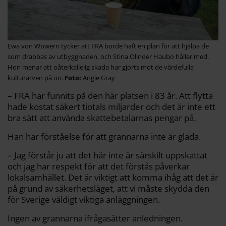
Ewa von Wowern tycker att FRA borde haft en plan för att hjälpa de
som drabbas av utbyggnaden, och Stina Olinder Haubo håller med.
Hon menar att oåterkallelig skada har gjorts mot de värdefulla
kulturarven på ön.
Angie Gray
– FRA har funnits på den här platsen i 83 år. Att flytta
hade kostat säkert tiotals miljarder och det är inte ett
bra sätt att använda skattebetalarnas pengar på.
Han har förståelse för att grannarna inte är glada.
– Jag förstår ju att det här inte är särskilt uppskattat
och jag har respekt för att det förstås påverkar
lokalsamhället. Det är viktigt att komma ihåg att det är
på grund av säkerhetsläget, att vi måste skydda den
för Sverige väldigt viktiga anläggningen.
Ingen av grannarna ifrågasätter anledningen.