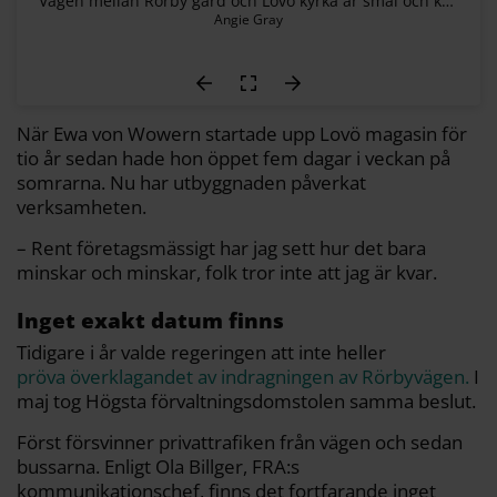
Vägen mellan Rörby gård och Lovö kyrka är smal och krokig. Enligt Patrik Sandberg som bor i området åkte minst tio bilar av vägen i vintras. ”Nu måste Trafikverket jobba i 180 blås för att lösa det här”, säger han.
Angie Gray
När Ewa von Wowern startade upp Lovö magasin för
tio år sedan hade hon öppet fem dagar i veckan på
somrarna. Nu har utbyggnaden påverkat
verksamheten.
– Rent företagsmässigt har jag sett hur det bara
minskar och minskar, folk tror inte att jag är kvar.
Inget exakt datum finns
Tidigare i år valde regeringen att inte heller
pröva överklagandet av indragningen av Rörbyvägen.
I
maj tog Högsta förvaltningsdomstolen samma beslut.
Först försvinner privattrafiken från vägen och sedan
bussarna. Enligt Ola Billger, FRA:s
kommunikationschef, finns det fortfarande inget