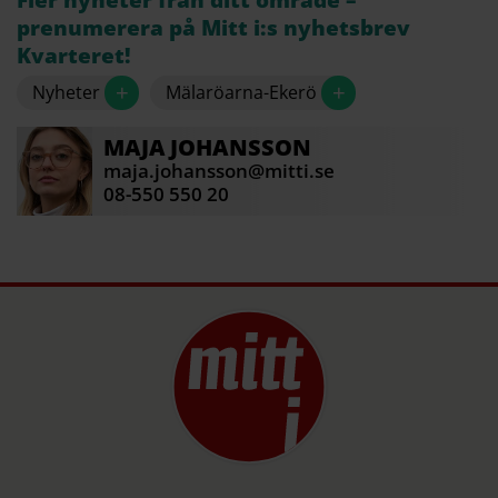
Fler nyheter från ditt område –
prenumerera på Mitt i:s nyhetsbrev
Kvarteret!
+
+
Nyheter
Mälaröarna-Ekerö
MAJA
JOHANSSON
maja.johansson@mitti.se
08-550 550 20