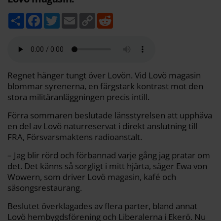
D
F
T
E
C
R
e
a
w
m
o
e
l
c
i
a
p
d
a
e
t
i
y
d
b
t
l
L
i
o
e
i
t
o
r
n
k
k
Regnet hänger tungt över Lovön. Vid Lovö magasin
blommar syrenerna, en färgstark kontrast mot den
stora militäranläggningen precis intill.
Förra sommaren beslutade länsstyrelsen att upphäva
en del av Lovö naturreservat i direkt anslutning till
FRA, Försvarsmaktens radioanstalt.
– Jag blir rörd och förbannad varje gång jag pratar om
det. Det känns så sorgligt i mitt hjärta, säger Ewa von
Wowern, som driver Lovö magasin, kafé och
säsongsrestaurang.
Beslutet överklagades av flera parter, bland annat
Lovö hembygdsförening och Liberalerna i Ekerö. Nu