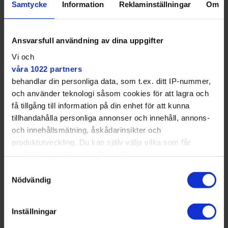
Samtycke
Information
Reklaminställningar
Om
Ansvarsfull användning av dina uppgifter
Vi och
våra 1022 partners
behandlar din personliga data, som t.ex. ditt IP-nummer,
och använder teknologi såsom cookies för att lagra och
få tillgång till information på din enhet för att kunna
FRA har satt upp grindar på vägen på vardera sida om anstalten, men än så länge är grindarna öppna.
tillhandahålla personliga annonser och innehåll, annons-
Angie Gray
och innehållsmätning, åskådarinsikter och
produktutveckling. Du kan själv välja vilka som får
använda din data och i vilka syften.
Samtyckesval
Med din tillåtelse skulle vi även vilja:
Nödvändig
Samla in information om din geografiska plats
som kan ha en noggrannhet på upp till flera meter
Inställningar
Identifiera din enhet genom att aktivt skanna den
Det är David mot Goliat, vi